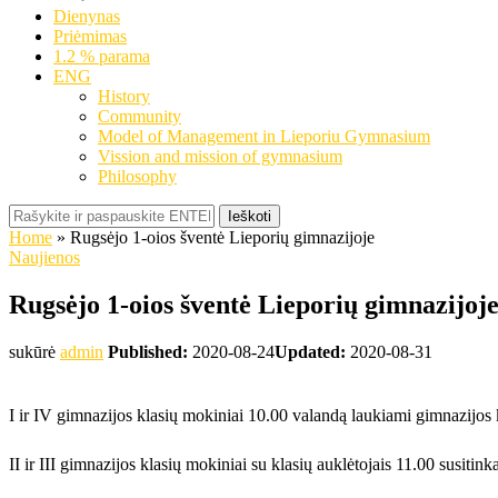
Dienynas
Priėmimas
1.2 % parama
ENG
History
Community
Model of Management in Lieporiu Gymnasium
Vission and mission of gymnasium
Philosophy
Ieškoti
Home
»
Rugsėjo 1-oios šventė Lieporių gimnazijoje
Naujienos
Rugsėjo 1-oios šventė Lieporių gimnazijoj
sukūrė
admin
Published:
2020-08-24
Updated:
2020-08-31
I ir IV gimnazijos klasių mokiniai 10.00 valandą laukiami gimnazijos 
II ir III gimnazijos klasių mokiniai su klasių auklėtojais 11.00 susitink