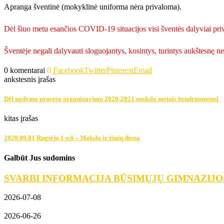
Apranga šventinė (mokyklinė uniforma nėra privaloma).
Dėl šiuo metu esančios COVID-19 situacijos visi šventės dalyviai pri
Šventėje negali dalyvauti sloguojantys, kosintys, turintys aukštesnę n
0 komentarai
0
Facebook
Twitter
Pinterest
Email
ankstesnis įrašas
Dėl ugdymo proceso organizavimo 2020-2021 mokslo metais bendruomenei
kitas įrašas
2020.09.01 Rugsėjo 1-oji – Mokslo ir žinių diena
Galbūt Jus sudomins
SVARBI INFORMACIJA BŪSIMŲJŲ GIMNAZIJO
2026-07-08
2026-06-26