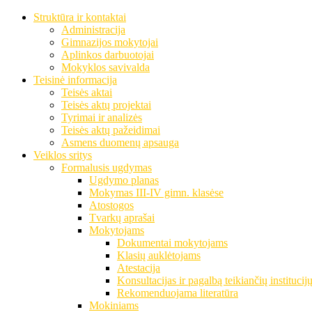
Struktūra ir kontaktai
Administracija
Gimnazijos mokytojai
Aplinkos darbuotojai
Mokyklos savivalda
Teisinė informacija
Teisės aktai
Teisės aktų projektai
Tyrimai ir analizės
Teisės aktų pažeidimai
Asmens duomenų apsauga
Veiklos sritys
Formalusis ugdymas
Ugdymo planas
Mokymas III-IV gimn. klasėse
Atostogos
Tvarkų aprašai
Mokytojams
Dokumentai mokytojams
Klasių auklėtojams
Atestacija
Konsultacijas ir pagalbą teikiančių institucij
Rekomenduojama literatūra
Mokiniams