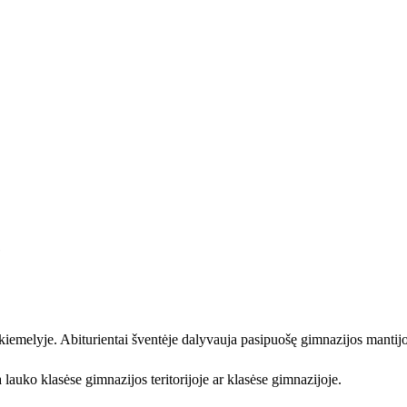
e
kiemelyje. Abiturientai šventėje dalyvauja pasipuošę gimnazijos mantij
a lauko klasėse gimnazijos teritorijoje ar klasėse gimnazijoje.