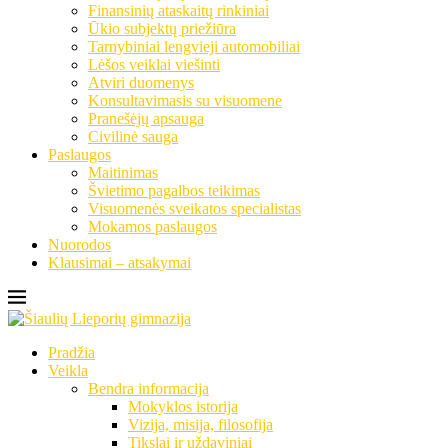
Finansinių ataskaitų rinkiniai
Ūkio subjektų priežiūra
Tarnybiniai lengvieji automobiliai
Lėšos veiklai viešinti
Atviri duomenys
Konsultavimasis su visuomene
Pranešėjų apsauga
Civilinė sauga
Paslaugos
Maitinimas
Švietimo pagalbos teikimas
Visuomenės sveikatos specialistas
Mokamos paslaugos
Nuorodos
Klausimai – atsakymai
Pradžia
Veikla
Bendra informacija
Mokyklos istorija
Vizija, misija, filosofija
Tikslai ir uždaviniai