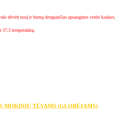
valo dėvėti nosį ir burną dengiančias apsaugines veido kaukes.
ei 37,3 temperatūrą.
S MOKINIŲ TĖVAMS (GLOBĖJAMS)