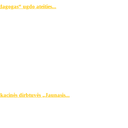
agogas“ ugdo ateities...
kacinės dirbtuvės „Jaunasis...