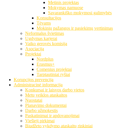
Metinis projektas
Mokymas namuose
Savarankiško mokymosi galimybės
Konsultacijos
Tėvams
Mokinių pažangos ir pasiekimų vertinimas
Neformalus švietimas
Ugdymas karjerai
Vaiko gerovės komisija
Asociacija
Projektai
Nordplus
Erasmus+
Comenius projektai
Tarptautiniai ryšiai
Korupcijos prevencija
Administracinė informacija
Konkursai ir laisvos darbo vietos
Metų veiklos ataskaitos
Nuostatai
Planavimo dokumentai
Darbo užmokestis
Paskatinimai ir apdovanojimai
Viešieji pirkimai
Biudžeto vykdymo ataskaitų rinkiniai