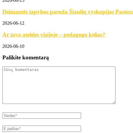
2026-06-15
Deimantės tapybos paroda Šiaulių vyskupijos Pastora
2026-06-12
Ar tavo ateities vizijoje – pedagogo kelias?
2026-06-10
Palikite komentarą