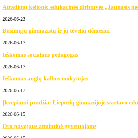
Atradimų kelionė: edukacinės dirbtuvės „Jaunasis ped
2026-06-23
Būsimųjų gimnazistų ir jų tėvelių dėmesiui
2026-06-17
Ieškomas socialinis pedagogas
2026-06-17
Ieškomas anglų kalbos mokytojas
2026-06-17
Įkvepianti pradžia: Lieporių gimnazijoje startavo edu
2026-06-15
Oro pavojaus atmintinė gyventojams