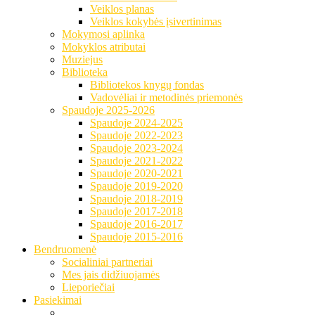
Veiklos planas
Veiklos kokybės įsivertinimas
Mokymosi aplinka
Mokyklos atributai
Muziejus
Biblioteka
Bibliotekos knygų fondas
Vadovėliai ir metodinės priemonės
Spaudoje 2025-2026
Spaudoje 2024-2025
Spaudoje 2022-2023
Spaudoje 2023-2024
Spaudoje 2021-2022
Spaudoje 2020-2021
Spaudoje 2019-2020
Spaudoje 2018-2019
Spaudoje 2017-2018
Spaudoje 2016-2017
Spaudoje 2015-2016
Bendruomenė
Socialiniai partneriai
Mes jais didžiuojamės
Lieporiečiai
Pasiekimai