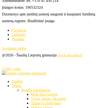
Administratorė: tel. +370 41 450 214
Įstaigos kodas: 190532324
Duomenys apie juridinį asmenį saugomi ir kaupiami Juridinių
asmenų registre. Biudžetinė įstaiga
Facebook
Linkedin
Youtube
Svetainės medis
@2026 - Šiaulių Lieporių gimnazija
www.lieporiai.lt
Grįžti į viršų
Pradžia
Veikla
Bendra informacija
Mokyklos istorija
Vizija, misija, filosofija
Tikslai ir uždaviniai
Veiklos planas