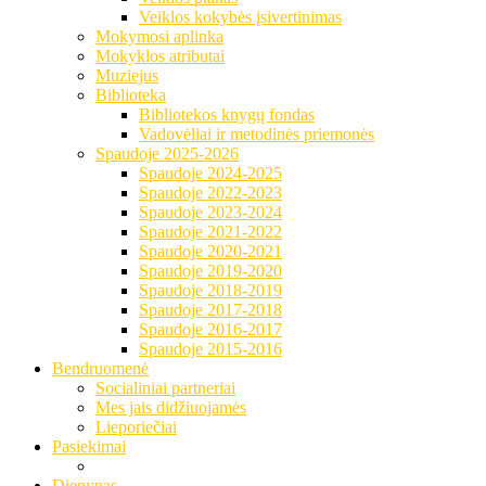
Veiklos kokybės įsivertinimas
Mokymosi aplinka
Mokyklos atributai
Muziejus
Biblioteka
Bibliotekos knygų fondas
Vadovėliai ir metodinės priemonės
Spaudoje 2025-2026
Spaudoje 2024-2025
Spaudoje 2022-2023
Spaudoje 2023-2024
Spaudoje 2021-2022
Spaudoje 2020-2021
Spaudoje 2019-2020
Spaudoje 2018-2019
Spaudoje 2017-2018
Spaudoje 2016-2017
Spaudoje 2015-2016
Bendruomenė
Socialiniai partneriai
Mes jais didžiuojamės
Lieporiečiai
Pasiekimai
Dienynas