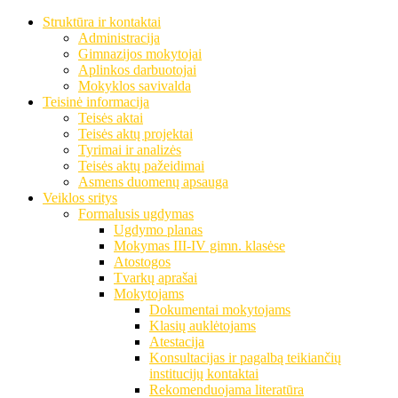
Struktūra ir kontaktai
Administracija
Gimnazijos mokytojai
Aplinkos darbuotojai
Mokyklos savivalda
Teisinė informacija
Teisės aktai
Teisės aktų projektai
Tyrimai ir analizės
Teisės aktų pažeidimai
Asmens duomenų apsauga
Veiklos sritys
Formalusis ugdymas
Ugdymo planas
Mokymas III-IV gimn. klasėse
Atostogos
Tvarkų aprašai
Mokytojams
Dokumentai mokytojams
Klasių auklėtojams
Atestacija
Konsultacijas ir pagalbą teikiančių
institucijų kontaktai
Rekomenduojama literatūra