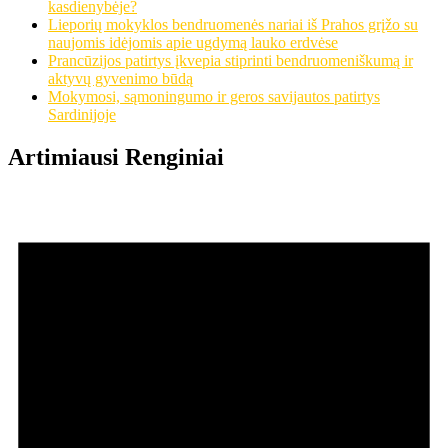
kasdienybėje?
Lieporių mokyklos bendruomenės nariai iš Prahos grįžo su
naujomis idėjomis apie ugdymą lauko erdvėse
Prancūzijos patirtys įkvepia stiprinti bendruomeniškumą ir
aktyvų gyvenimo būdą
Mokymosi, sąmoningumo ir geros savijautos patirtys
Sardinijoje
Artimiausi Renginiai