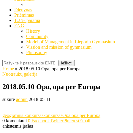
Dienynas
Priėmimas
1.2 % parama
ENG
History
Community
Model of Management in Lieporiu Gymnasium
Vission and mission of gymnasium
Philosophy
Ieškoti
Home
»
2018.05.10 Opa, opa per Europa
Nuotraukų galerija
2018.05.10 Opa, opa per Europa
sukūrė
admin
2018-05-11
geografinis konkursas
konkursas
Opa opa per Europą
0 komentarai
0
Facebook
Twitter
Pinterest
Email
ankstesnis įrašas