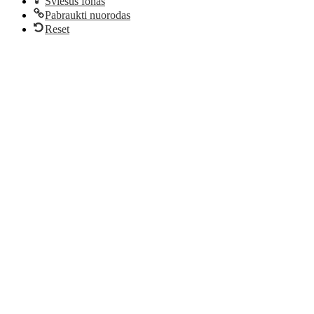
Šviesus fonas
Pabraukti nuorodas
Reset