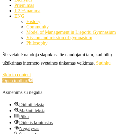
Priėmimas
1.2 % parama
ENG
History
Community
Model of Management in Lieporiu Gymnasium
Vission and mission of gymnasium
Philosophy
Ši svetainė naudoja slapukus. Jie naudojami tam, kad būtų
užtikrintas interneto svetainės tinkamas veikimas.
Sutinku
Skip to content
Open toolbar
Asmenims su negalia
Didinti tekstą
Mažinti tekstą
Pilka
Didelis kontrastas
Negatyvas