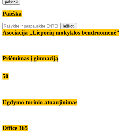
Paieška
Asociacija „Lieporių mokyklos bendruomenė”
Priėmimas į gimnaziją
50
Ugdymo turinio atnaujinimas
Office 365