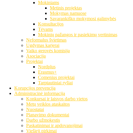
Mokiniams
Metinis projektas
Mokymas namuose
Savarankiško mokymosi galimybės
Konsultacijos
Tėvams
Mokinių pažangos ir pasiekimų vertinimas
Neformalus švietimas
Ugdymas karjerai
Vaiko gerovės komisija
Asociacija
Projektai
Nordplus
Erasmus+
Comenius projektai
Tarptautiniai ryšiai
Korupcijos prevencija
Administracinė informacija
Konkursai ir laisvos darbo vietos
Metų veiklos ataskaitos
Nuostatai
Planavimo dokumentai
Darbo užmokestis
Paskatinimai ir apdovanojimai
Viešieji pirkimai