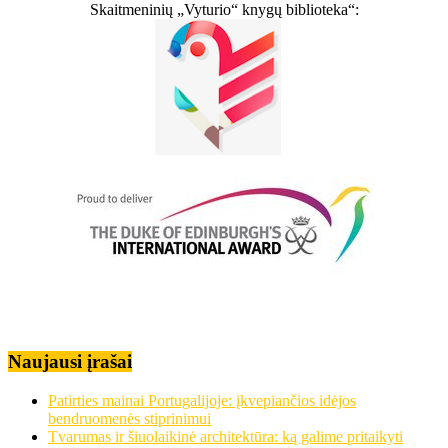
Skaitmeninių „Vyturio“ knygų biblioteka“:
Naujausi įrašai
Patirties mainai Portugalijoje: įkvepiančios idėjos
bendruomenės stiprinimui
Tvarumas ir šiuolaikinė architektūra: ką galime pritaikyti