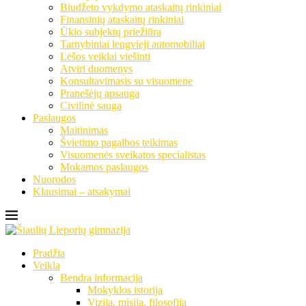
Biudžeto vykdymo ataskaitų rinkiniai
Finansinių ataskaitų rinkiniai
Ūkio subjektų priežiūra
Tarnybiniai lengvieji automobiliai
Lėšos veiklai viešinti
Atviri duomenys
Konsultavimasis su visuomene
Pranešėjų apsauga
Civilinė sauga
Paslaugos
Maitinimas
Švietimo pagalbos teikimas
Visuomenės sveikatos specialistas
Mokamos paslaugos
Nuorodos
Klausimai – atsakymai
Pradžia
Veikla
Bendra informacija
Mokyklos istorija
Vizija, misija, filosofija