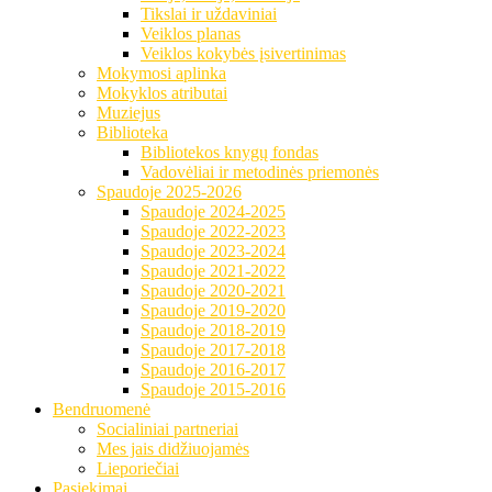
Tikslai ir uždaviniai
Veiklos planas
Veiklos kokybės įsivertinimas
Mokymosi aplinka
Mokyklos atributai
Muziejus
Biblioteka
Bibliotekos knygų fondas
Vadovėliai ir metodinės priemonės
Spaudoje 2025-2026
Spaudoje 2024-2025
Spaudoje 2022-2023
Spaudoje 2023-2024
Spaudoje 2021-2022
Spaudoje 2020-2021
Spaudoje 2019-2020
Spaudoje 2018-2019
Spaudoje 2017-2018
Spaudoje 2016-2017
Spaudoje 2015-2016
Bendruomenė
Socialiniai partneriai
Mes jais didžiuojamės
Lieporiečiai
Pasiekimai