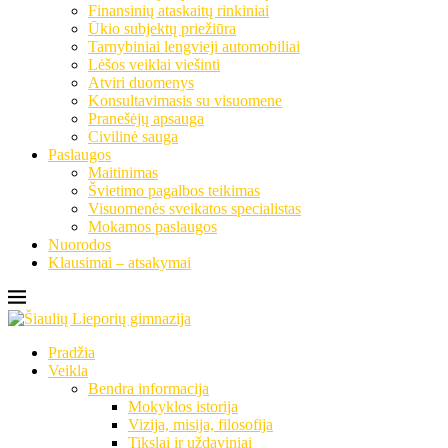
Finansinių ataskaitų rinkiniai
Ūkio subjektų priežiūra
Tarnybiniai lengvieji automobiliai
Lėšos veiklai viešinti
Atviri duomenys
Konsultavimasis su visuomene
Pranešėjų apsauga
Civilinė sauga
Paslaugos
Maitinimas
Švietimo pagalbos teikimas
Visuomenės sveikatos specialistas
Mokamos paslaugos
Nuorodos
Klausimai – atsakymai
Pradžia
Veikla
Bendra informacija
Mokyklos istorija
Vizija, misija, filosofija
Tikslai ir uždaviniai