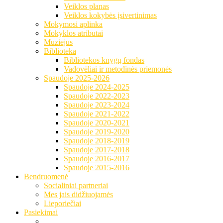
Veiklos planas
Veiklos kokybės įsivertinimas
Mokymosi aplinka
Mokyklos atributai
Muziejus
Biblioteka
Bibliotekos knygų fondas
Vadovėliai ir metodinės priemonės
Spaudoje 2025-2026
Spaudoje 2024-2025
Spaudoje 2022-2023
Spaudoje 2023-2024
Spaudoje 2021-2022
Spaudoje 2020-2021
Spaudoje 2019-2020
Spaudoje 2018-2019
Spaudoje 2017-2018
Spaudoje 2016-2017
Spaudoje 2015-2016
Bendruomenė
Socialiniai partneriai
Mes jais didžiuojamės
Lieporiečiai
Pasiekimai