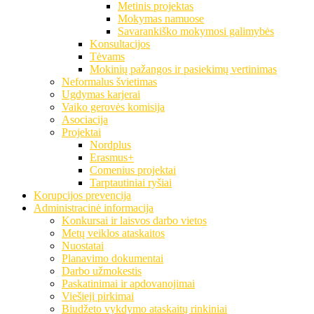
Metinis projektas
Mokymas namuose
Savarankiško mokymosi galimybės
Konsultacijos
Tėvams
Mokinių pažangos ir pasiekimų vertinimas
Neformalus švietimas
Ugdymas karjerai
Vaiko gerovės komisija
Asociacija
Projektai
Nordplus
Erasmus+
Comenius projektai
Tarptautiniai ryšiai
Korupcijos prevencija
Administracinė informacija
Konkursai ir laisvos darbo vietos
Metų veiklos ataskaitos
Nuostatai
Planavimo dokumentai
Darbo užmokestis
Paskatinimai ir apdovanojimai
Viešieji pirkimai
Biudžeto vykdymo ataskaitų rinkiniai