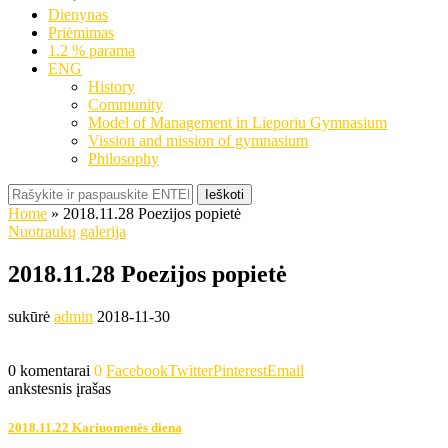
Dienynas
Priėmimas
1.2 % parama
ENG
History
Community
Model of Management in Lieporiu Gymnasium
Vission and mission of gymnasium
Philosophy
Ieškoti
Home
»
2018.11.28 Poezijos popietė
Nuotraukų galerija
2018.11.28 Poezijos popietė
sukūrė
admin
2018-11-30
0 komentarai
0
Facebook
Twitter
Pinterest
Email
ankstesnis įrašas
2018.11.22 Kariuomenės diena