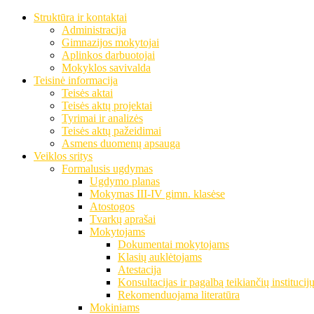
Struktūra ir kontaktai
Administracija
Gimnazijos mokytojai
Aplinkos darbuotojai
Mokyklos savivalda
Teisinė informacija
Teisės aktai
Teisės aktų projektai
Tyrimai ir analizės
Teisės aktų pažeidimai
Asmens duomenų apsauga
Veiklos sritys
Formalusis ugdymas
Ugdymo planas
Mokymas III-IV gimn. klasėse
Atostogos
Tvarkų aprašai
Mokytojams
Dokumentai mokytojams
Klasių auklėtojams
Atestacija
Konsultacijas ir pagalbą teikiančių institucij
Rekomenduojama literatūra
Mokiniams