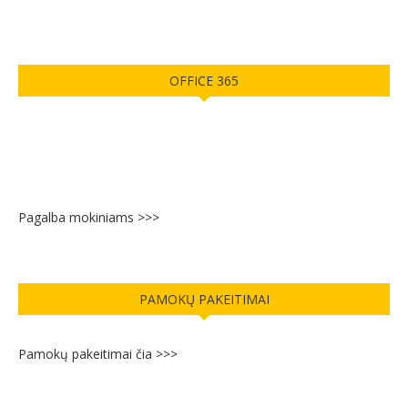
OFFICE 365
Pagalba mokiniams >>>
PAMOKŲ PAKEITIMAI
Pamokų pakeitimai čia >>>