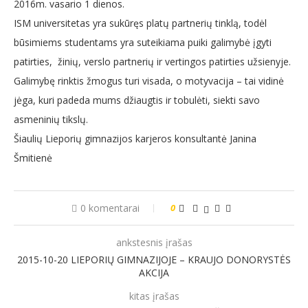
2016m. vasario 1 dienos.
ISM universitetas yra sukūręs platų partnerių tinklą, todėl
būsimiems studentams yra suteikiama puiki galimybė įgyti
patirties, žinių, verslo partnerių ir vertingos patirties užsienyje.
Galimybę rinktis žmogus turi visada, o motyvacija – tai vidinė
jėga, kuri padeda mums džiaugtis ir tobulėti, siekti savo
asmeninių tikslų.
Šiaulių Lieporių gimnazijos karjeros konsultantė Janina
Šmitienė
0 komentarai
0
ankstesnis įrašas
2015-10-20 LIEPORIŲ GIMNAZIJOJE – KRAUJO DONORYSTĖS
AKCIJA
kitas įrašas