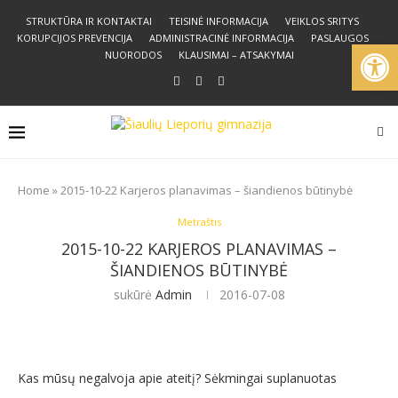
STRUKTŪRA IR KONTAKTAI
TEISINĖ INFORMACIJA
VEIKLOS SRITYS
KORUPCIJOS PREVENCIJA
ADMINISTRACINĖ INFORMACIJA
PASLAUGOS
Open
NUORODOS
KLAUSIMAI – ATSAKYMAI
Home
»
2015-10-22 Karjeros planavimas – šiandienos būtinybė
Metraštis
2015-10-22 KARJEROS PLANAVIMAS –
ŠIANDIENOS BŪTINYBĖ
sukūrė
Admin
2016-07-08
Kas mūsų negalvoja apie ateitį? Sėkmingai suplanuotas