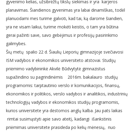
gyvenimo kelias, užsibrėžtų tikslų siekimas ir yra karjeros
planavimas. Šiandienos gyvenimas yra labai dinamiškas, todėl
planuodami mes turime galvoti, kad tai, ką darome šiandien,
yra ne visam laikui, turime mokėti keistis, o tam yra būtina
gerai pažinti save, savo gebėjimus ir profesijų pasirinkimo
galimybes.
Šių metų spalio 22 d. Šiaulių Lieporių gimnazijoje svečiavosi
ISM vadybos ir ekonomikos universiteto atstovai. Studijų
priėmimo vadybininkė Akvilė Būdvytytė gimnazistus
supažindino su pagrindinėmis 2016m. bakalauro studijų
programomis: tarptautinio verslo ir komunikacijos, finansų,
ekonomikos ir politikos, verslo vadybos ir analitikos, industrinių
technologijų vadybos ir ekonomikos studijų programomis,
kurios universitete yra dėstomos anglų kalba. Jau pats laikas
rimtai susimąstyti apie savo ateitį, kadangi išankstinis
priėmimas universitete prasideda po kelių mėnesių, nuo