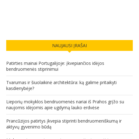
NAUJAUSI ĮRAŠAI
Patirties mainai Portugalijoje: įkvepiančios idėjos
bendruomenės stiprinimui
Tvarumas ir šiuolaikinė architektūra: ką galime pritaikyti
kasdienybėje?
Lieporių mokyklos bendruomenės nariai iš Prahos grįžo su
naujomis idėjomis apie ugdymą lauko erdvėse
Prancūzijos patirtys įkvepia stiprinti bendruomeniškumą ir
aktyvų gyvenimo būdą