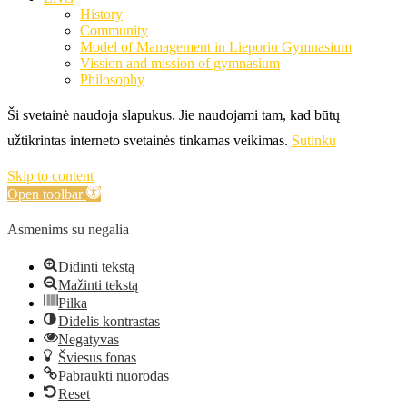
History
Community
Model of Management in Lieporiu Gymnasium
Vission and mission of gymnasium
Philosophy
Ši svetainė naudoja slapukus. Jie naudojami tam, kad būtų
užtikrintas interneto svetainės tinkamas veikimas.
Sutinku
Skip to content
Open toolbar
Asmenims su negalia
Didinti tekstą
Mažinti tekstą
Pilka
Didelis kontrastas
Negatyvas
Šviesus fonas
Pabraukti nuorodas
Reset