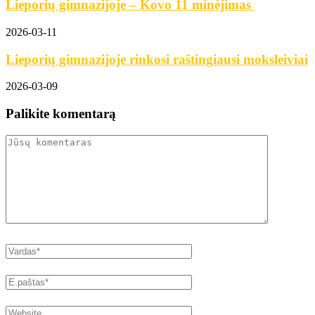
Lieporių gimnazijoje – Kovo 11 minėjimas
2026-03-11
Lieporių gimnazijoje rinkosi raštingiausi moksleiviai
2026-03-09
Palikite komentarą