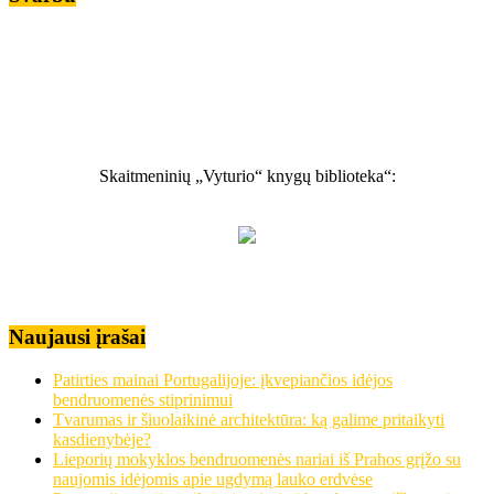
Skaitmeninių „Vyturio“ knygų biblioteka“:
Naujausi įrašai
Patirties mainai Portugalijoje: įkvepiančios idėjos
bendruomenės stiprinimui
Tvarumas ir šiuolaikinė architektūra: ką galime pritaikyti
kasdienybėje?
Lieporių mokyklos bendruomenės nariai iš Prahos grįžo su
naujomis idėjomis apie ugdymą lauko erdvėse