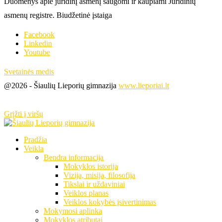
Duomenys apie juridinį asmenį saugomi ir kaupiami Juridinių
asmenų registre. Biudžetinė įstaiga
Facebook
Linkedin
Youtube
Svetainės medis
@2026 - Šiaulių Lieporių gimnazija
www.lieporiai.lt
Grįžti į viršų
Pradžia
Veikla
Bendra informacija
Mokyklos istorija
Vizija, misija, filosofija
Tikslai ir uždaviniai
Veiklos planas
Veiklos kokybės įsivertinimas
Mokymosi aplinka
Mokyklos atributai