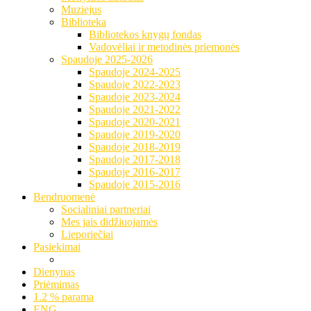
Muziejus
Biblioteka
Bibliotekos knygų fondas
Vadovėliai ir metodinės priemonės
Spaudoje 2025-2026
Spaudoje 2024-2025
Spaudoje 2022-2023
Spaudoje 2023-2024
Spaudoje 2021-2022
Spaudoje 2020-2021
Spaudoje 2019-2020
Spaudoje 2018-2019
Spaudoje 2017-2018
Spaudoje 2016-2017
Spaudoje 2015-2016
Bendruomenė
Socialiniai partneriai
Mes jais didžiuojamės
Lieporiečiai
Pasiekimai
Dienynas
Priėmimas
1.2 % parama
ENG