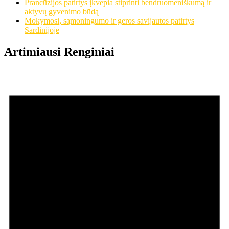
Prancūzijos patirtys įkvepia stiprinti bendruomeniškumą ir
aktyvų gyvenimo būdą
Mokymosi, sąmoningumo ir geros savijautos patirtys
Sardinijoje
Artimiausi Renginiai