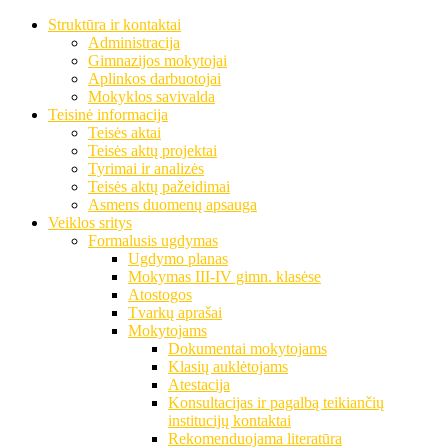
Struktūra ir kontaktai
Administracija
Gimnazijos mokytojai
Aplinkos darbuotojai
Mokyklos savivalda
Teisinė informacija
Teisės aktai
Teisės aktų projektai
Tyrimai ir analizės
Teisės aktų pažeidimai
Asmens duomenų apsauga
Veiklos sritys
Formalusis ugdymas
Ugdymo planas
Mokymas III-IV gimn. klasėse
Atostogos
Tvarkų aprašai
Mokytojams
Dokumentai mokytojams
Klasių auklėtojams
Atestacija
Konsultacijas ir pagalbą teikiančių
institucijų kontaktai
Rekomenduojama literatūra