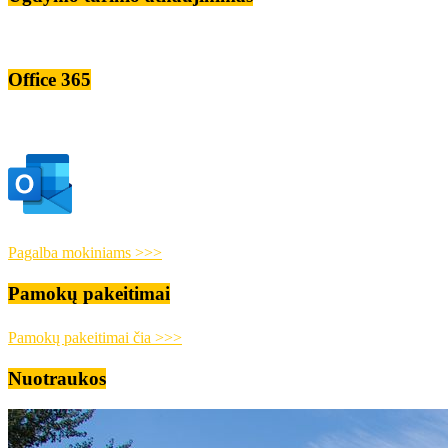
Office 365
Pagalba mokiniams >>>
Pamokų pakeitimai
Pamokų pakeitimai čia >>>
Nuotraukos