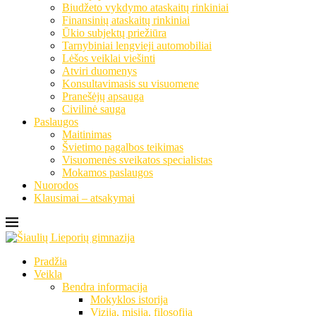
Biudžeto vykdymo ataskaitų rinkiniai
Finansinių ataskaitų rinkiniai
Ūkio subjektų priežiūra
Tarnybiniai lengvieji automobiliai
Lėšos veiklai viešinti
Atviri duomenys
Konsultavimasis su visuomene
Pranešėjų apsauga
Civilinė sauga
Paslaugos
Maitinimas
Švietimo pagalbos teikimas
Visuomenės sveikatos specialistas
Mokamos paslaugos
Nuorodos
Klausimai – atsakymai
Pradžia
Veikla
Bendra informacija
Mokyklos istorija
Vizija, misija, filosofija