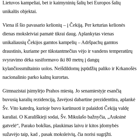
Lietuvos kampeliai, bet ir kaimyninių šalių bei Europos šalių
unikalūs objektai.
Viena iš šio pavasario kelionių – į Čekiją. Per keturias kelionės
dienas moksleiviai pamatė tikrai daug. Aplankytas vienas
unikaliausių Čekijos gamtos kampelių – Adršpachų gamtos
draustinis, kuriame per tūkstantmečius vėjo ir vandens temperatūrų
svyravimo dėka susiformavo iki 80 metrų į dangų
kylančiossmiltainio uolos. Neišdildomų įspūdžių paliko ir Krkanošės
nacionalinio parko kalnų kurortas.
Gimnazistai įsimylėjo Prahos miestą. Jo senamiestyje esančią
buvusią karalių rezidenciją, žavėjosi dabartine prezidentūra, aplankė
Šv. Vito katedrą, kurioje buvo karūnuoti ir palaidoti Čekiją valdę
karaliai. O Karališkieji sodai, Šv. Mikulašo bažnyčia, „Auksinė
gatvelė“, Parako bokštas, plaukimas laivu ir kitos įdomybės
sužavėjo taip, kad , pasak moksleivių, čia norisi sugrįžti.