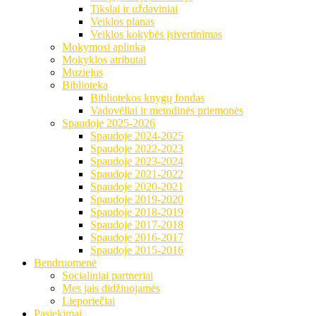
Tikslai ir uždaviniai
Veiklos planas
Veiklos kokybės įsivertinimas
Mokymosi aplinka
Mokyklos atributai
Muziejus
Biblioteka
Bibliotekos knygų fondas
Vadovėliai ir metodinės priemonės
Spaudoje 2025-2026
Spaudoje 2024-2025
Spaudoje 2022-2023
Spaudoje 2023-2024
Spaudoje 2021-2022
Spaudoje 2020-2021
Spaudoje 2019-2020
Spaudoje 2018-2019
Spaudoje 2017-2018
Spaudoje 2016-2017
Spaudoje 2015-2016
Bendruomenė
Socialiniai partneriai
Mes jais didžiuojamės
Lieporiečiai
Pasiekimai