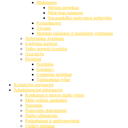
Mokiniams
Metinis projektas
Mokymas namuose
Savarankiško mokymosi galimybės
Konsultacijos
Tėvams
Mokinių pažangos ir pasiekimų vertinimas
Neformalus švietimas
Ugdymas karjerai
Vaiko gerovės komisija
Asociacija
Projektai
Nordplus
Erasmus+
Comenius projektai
Tarptautiniai ryšiai
Korupcijos prevencija
Administracinė informacija
Konkursai ir laisvos darbo vietos
Metų veiklos ataskaitos
Nuostatai
Planavimo dokumentai
Darbo užmokestis
Paskatinimai ir apdovanojimai
Viešieji pirkimai