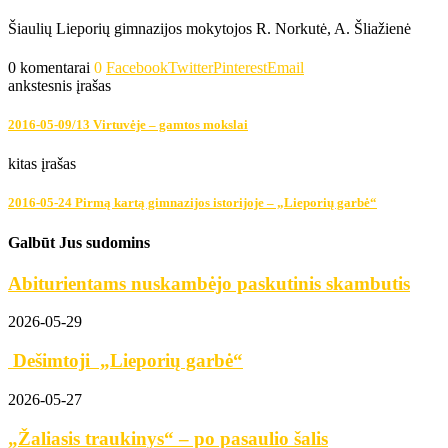
Šiaulių Lieporių gimnazijos mokytojos R. Norkutė, A. Šliažienė
0 komentarai
0
Facebook
Twitter
Pinterest
Email
ankstesnis įrašas
2016-05-09/13 Virtuvėje – gamtos mokslai
kitas įrašas
2016-05-24 Pirmą kartą gimnazijos istorijoje – „Lieporių garbė“
Galbūt Jus sudomins
Abiturientams nuskambėjo paskutinis skambutis
2026-05-29
Dešimtoji „Lieporių garbė“
2026-05-27
„Žaliasis traukinys“ – po pasaulio šalis