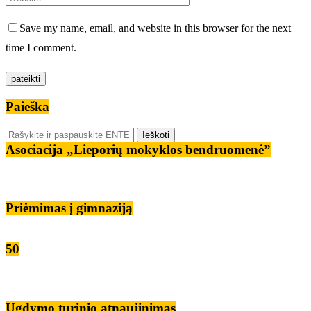
Save my name, email, and website in this browser for the next
time I comment.
Paieška
Asociacija „Lieporių mokyklos bendruomenė”
Priėmimas į gimnaziją
50
Ugdymo turinio atnaujinimas