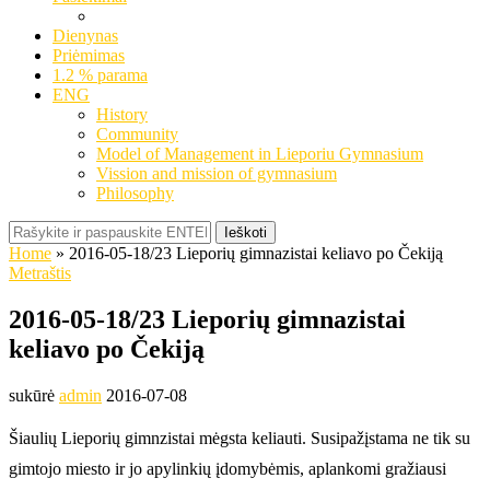
Dienynas
Priėmimas
1.2 % parama
ENG
History
Community
Model of Management in Lieporiu Gymnasium
Vission and mission of gymnasium
Philosophy
Ieškoti
Home
»
2016-05-18/23 Lieporių gimnazistai keliavo po Čekiją
Metraštis
2016-05-18/23 Lieporių gimnazistai
keliavo po Čekiją
sukūrė
admin
2016-07-08
Šiaulių Lieporių gimnzistai mėgsta keliauti. Susipažįstama ne tik su
gimtojo miesto ir jo apylinkių įdomybėmis, aplankomi gražiausi