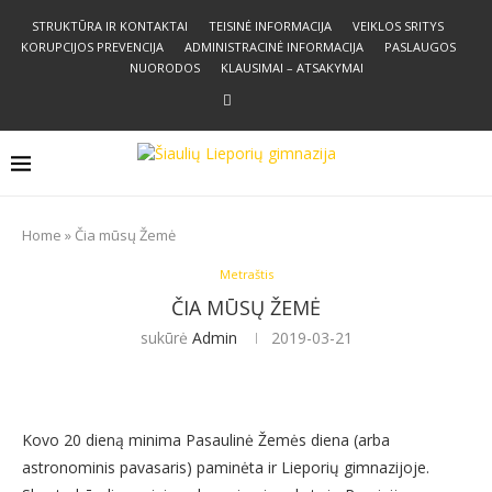
STRUKTŪRA IR KONTAKTAI
TEISINĖ INFORMACIJA
VEIKLOS SRITYS
KORUPCIJOS PREVENCIJA
ADMINISTRACINĖ INFORMACIJA
PASLAUGOS
NUORODOS
KLAUSIMAI – ATSAKYMAI
Home
»
Čia mūsų Žemė
Metraštis
ČIA MŪSŲ ŽEMĖ
sukūrė
Admin
2019-03-21
Kovo 20 dieną minima Pasaulinė Žemės diena (arba
astronominis pavasaris) paminėta ir Lieporių gimnazijoje.