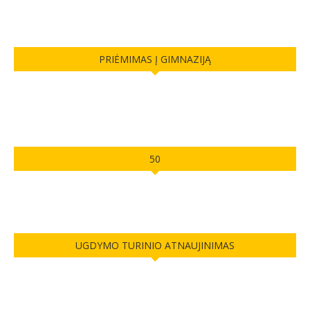
PRIĖMIMAS Į GIMNAZIJĄ
50
UGDYMO TURINIO ATNAUJINIMAS