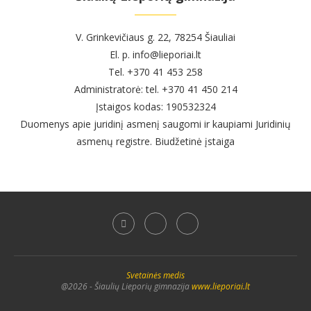
V. Grinkevičiaus g. 22, 78254 Šiauliai
El. p. info@lieporiai.lt
Tel. +370 41 453 258
Administratorė: tel. +370 41 450 214
Įstaigos kodas: 190532324
Duomenys apie juridinį asmenį saugomi ir kaupiami Juridinių
asmenų registre. Biudžetinė įstaiga
Svetainės medis
@2026 - Šiaulių Lieporių gimnazija
www.lieporiai.lt