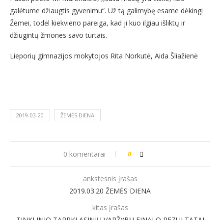
galėtume džiaugtis gyvenimu“. Už tą galimybę esame dėkingi
Žemei, todėl kiekvieno pareiga, kad ji kuo ilgiau išliktų ir
džiugintų žmones savo turtais.
Lieporių gimnazijos mokytojos Rita Norkutė, Aida Šliažienė
2019-03-20
ŽEMĖS DIENA
0 komentarai
0
ankstesnis įrašas
2019.03.20 ŽEMĖS DIENA
kitas įrašas
TINKLINIO TARPKLASINIŲ VARŽYBŲ FINALO REZULTATAI