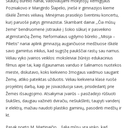
Skautų būrelio nariai, vadovaujami mokytojų Remigijaus
Pozniakovo ir Mangirdo Šlapelio, įnešė ir gimnazijos kieme
iškėlė Žemės vėliavą. Minėjimas prasidėjo šventiniu koncertu,
kurį paruošė patys gimnazistai. Skambant dainai ,,Čia mūsų
žemė“ bendruomenė įsitraukė į šokio sūkurį ir pasveikino
atgimstančią Žemę. Neformalaus ugdymo būrelio ,,Misija –
Pilietis“ nariai aplink gimnaziją augančiuose medžiuose iškėlė
savo gamintus inkilus, kad sugrįžę paukščiai rastų sau namus.
Vėliau vyko įvairios veiklos: moksleiviai žiūrėjo edukacinius
filmus apie tai, kaip išgaunamas vanduo ir šalinamos nuotekos
mieste, diskutavo, koks kiekvieno žmogaus vaidmuo saugant
Žemę, atliko pateiktas užduotis. Vėliau kiekviena klasė ruošė
projektinį darbą, kaip jie įsivaizduoja save, prisidedantį prie
Žemės išsaugojimo. Atsakymai įvairūs – pasižadėjo rūšiuoti
šiukšles, daugiau važinėti dviračiu, nešiukšlinti, taupyti vandenį
ir elektrą, mažiau naudoti plastiko gaminių, pasodinti medžių ir
kt.
Pasak poeto M. Martinaičio, ,,šalia mūsų yra visko, kad