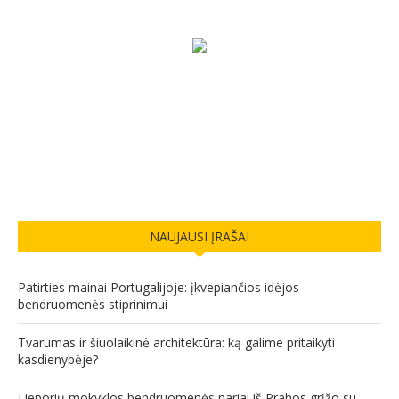
NAUJAUSI ĮRAŠAI
Patirties mainai Portugalijoje: įkvepiančios idėjos
bendruomenės stiprinimui
Tvarumas ir šiuolaikinė architektūra: ką galime pritaikyti
kasdienybėje?
Lieporių mokyklos bendruomenės nariai iš Prahos grįžo su