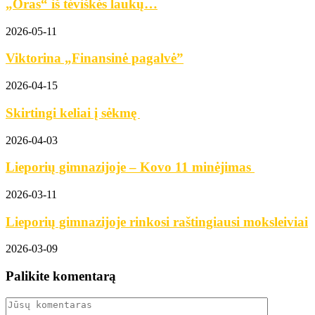
„Oras“ iš tėviškės laukų…
2026-05-11
Viktorina „Finansinė pagalvė”
2026-04-15
Skirtingi keliai į sėkmę
2026-04-03
Lieporių gimnazijoje – Kovo 11 minėjimas
2026-03-11
Lieporių gimnazijoje rinkosi raštingiausi moksleiviai
2026-03-09
Palikite komentarą