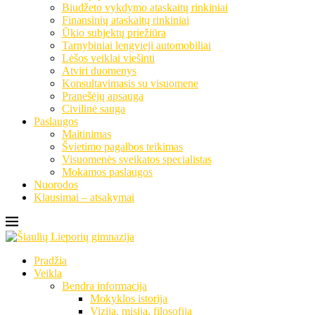
Biudžeto vykdymo ataskaitų rinkiniai
Finansinių ataskaitų rinkiniai
Ūkio subjektų priežiūra
Tarnybiniai lengvieji automobiliai
Lėšos veiklai viešinti
Atviri duomenys
Konsultavimasis su visuomene
Pranešėjų apsauga
Civilinė sauga
Paslaugos
Maitinimas
Švietimo pagalbos teikimas
Visuomenės sveikatos specialistas
Mokamos paslaugos
Nuorodos
Klausimai – atsakymai
Pradžia
Veikla
Bendra informacija
Mokyklos istorija
Vizija, misija, filosofija