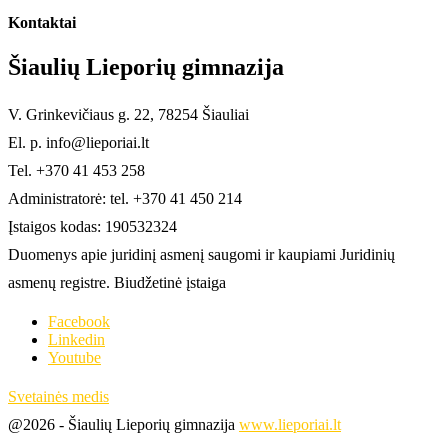
Kontaktai
Šiaulių Lieporių gimnazija
V. Grinkevičiaus g. 22, 78254 Šiauliai
El. p. info@lieporiai.lt
Tel. +370 41 453 258
Administratorė: tel. +370 41 450 214
Įstaigos kodas: 190532324
Duomenys apie juridinį asmenį saugomi ir kaupiami Juridinių
asmenų registre. Biudžetinė įstaiga
Facebook
Linkedin
Youtube
Svetainės medis
@2026 - Šiaulių Lieporių gimnazija
www.lieporiai.lt