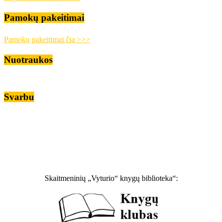
Pamokų pakeitimai
Pamokų pakeitimai čia >>>
Nuotraukos
Svarbu
Skaitmeninių „Vyturio“ knygų biblioteka“: