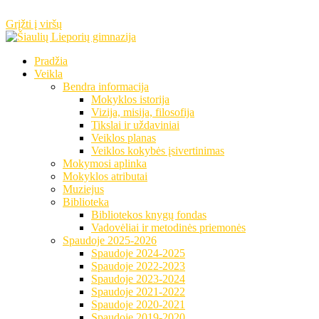
Grįžti į viršų
Pradžia
Veikla
Bendra informacija
Mokyklos istorija
Vizija, misija, filosofija
Tikslai ir uždaviniai
Veiklos planas
Veiklos kokybės įsivertinimas
Mokymosi aplinka
Mokyklos atributai
Muziejus
Biblioteka
Bibliotekos knygų fondas
Vadovėliai ir metodinės priemonės
Spaudoje 2025-2026
Spaudoje 2024-2025
Spaudoje 2022-2023
Spaudoje 2023-2024
Spaudoje 2021-2022
Spaudoje 2020-2021
Spaudoje 2019-2020