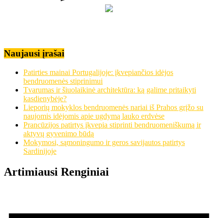
Naujausi įrašai
Patirties mainai Portugalijoje: įkvepiančios idėjos
bendruomenės stiprinimui
Tvarumas ir šiuolaikinė architektūra: ką galime pritaikyti
kasdienybėje?
Lieporių mokyklos bendruomenės nariai iš Prahos grįžo su
naujomis idėjomis apie ugdymą lauko erdvėse
Prancūzijos patirtys įkvepia stiprinti bendruomeniškumą ir
aktyvų gyvenimo būdą
Mokymosi, sąmoningumo ir geros savijautos patirtys
Sardinijoje
Artimiausi Renginiai