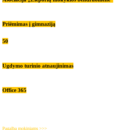
Priėmimas į gimnaziją
50
Ugdymo turinio atnaujinimas
Office 365
Pagalba mokiniams >>>