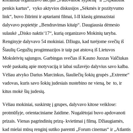
penkis kartus“, vyko aktyvios diskusijos „Sėkmės ir pozityvumo
link“, buvo žiūrimi ir aptariami filmai, I-II klasių gimnazistai
dalyvavo popietėje ,,Bendravimas kitaip“. Daugiausia dėmesio
sulaukė „Disko naktis‘17“, kurią organizavo Mokinių taryba.
Renginyje dalyvavo 54 mokiniai. Džiugu, kad turėjome svečių iš
Šiaulių Gegužių progimnazijos ir taip pat atstovą iš Lietuvos
Moksleivių sąjungos. Garbingas svečias iš Kauno Juozas Valčiukas
vedė paskaitą apie motyvaciją ir labai sužavėjo dalyvius savo kalba.
Vėliau atvyko Darius Marcinkus, šiauliečių šokių grupės „Extreme“
vadovas, kuris savo šokių judesiais nustebino ne vieną, be to, ir
kitus mokė šių judesių.
Vėliau mokiniai, suskirstę į grupes, dalyvavo kitose veiklose:
protmūšyje, orientaciniame žaidime. Nugalėtojai buvo apdovanoti
prizais. Vienas pagrindinių prizų- kvietimai į filmą. Džiaugiamės,
kad mielai mūsų renginį sutiko paremti „Forum cinemas“ ir „Atlantis