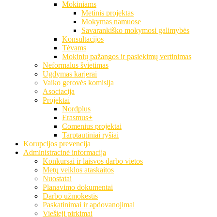
Mokiniams
Metinis projektas
Mokymas namuose
Savarankiško mokymosi galimybės
Konsultacijos
Tėvams
Mokinių pažangos ir pasiekimų vertinimas
Neformalus švietimas
Ugdymas karjerai
Vaiko gerovės komisija
Asociacija
Projektai
Nordplus
Erasmus+
Comenius projektai
Tarptautiniai ryšiai
Korupcijos prevencija
Administracinė informacija
Konkursai ir laisvos darbo vietos
Metų veiklos ataskaitos
Nuostatai
Planavimo dokumentai
Darbo užmokestis
Paskatinimai ir apdovanojimai
Viešieji pirkimai