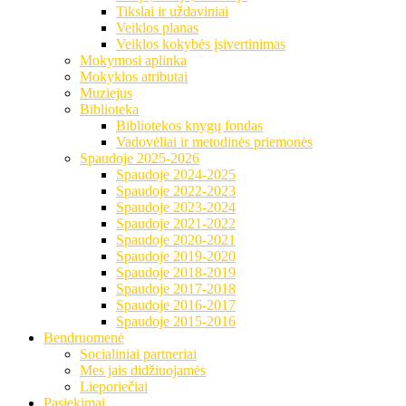
Tikslai ir uždaviniai
Veiklos planas
Veiklos kokybės įsivertinimas
Mokymosi aplinka
Mokyklos atributai
Muziejus
Biblioteka
Bibliotekos knygų fondas
Vadovėliai ir metodinės priemonės
Spaudoje 2025-2026
Spaudoje 2024-2025
Spaudoje 2022-2023
Spaudoje 2023-2024
Spaudoje 2021-2022
Spaudoje 2020-2021
Spaudoje 2019-2020
Spaudoje 2018-2019
Spaudoje 2017-2018
Spaudoje 2016-2017
Spaudoje 2015-2016
Bendruomenė
Socialiniai partneriai
Mes jais didžiuojamės
Lieporiečiai
Pasiekimai