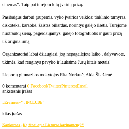
cinemas“. Taip pat turėjom kitų įvairių prizų.
Pasibaigus darbui grupėmis, vyko įvairios veiklos: tinklinio turnyras,
diskoteka, karaokė, žaistas biliardas, norintys galėjo ilsėtis. Turėjome
nuotraukų sieną, pageidaujantys galėjo fotografuotis ir gauti prizą
už originalumą.
Organizatoriai labai džiaugiasi, jog nepagailėjote laiko , dalyvavote,
tikimės, kad renginys pavyko ir lauksime Jūsų kitais metais!
Lieporių gimnazijos mokytojos Rita Norkutė, Aida Šliažienė
0 komentarai
0
Facebook
Twitter
Pinterest
Email
ankstesnis įrašas
„Erasmus+” „INCLUDE“
kitas įrašas
Konkursas „Ką žinai apie Lietuvos kariuomenę?“