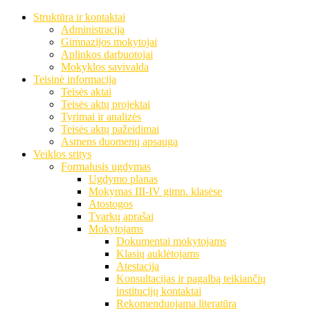
Struktūra ir kontaktai
Administracija
Gimnazijos mokytojai
Aplinkos darbuotojai
Mokyklos savivalda
Teisinė informacija
Teisės aktai
Teisės aktų projektai
Tyrimai ir analizės
Teisės aktų pažeidimai
Asmens duomenų apsauga
Veiklos sritys
Formalusis ugdymas
Ugdymo planas
Mokymas III-IV gimn. klasėse
Atostogos
Tvarkų aprašai
Mokytojams
Dokumentai mokytojams
Klasių auklėtojams
Atestacija
Konsultacijas ir pagalbą teikiančių
institucijų kontaktai
Rekomenduojama literatūra