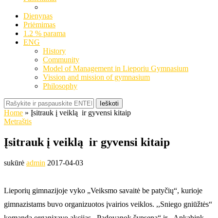
Dienynas
Priėmimas
1.2 % parama
ENG
History
Community
Model of Management in Lieporiu Gymnasium
Vission and mission of gymnasium
Philosophy
Ieškoti
Home
»
Įsitrauk į veiklą ir gyvensi kitaip
Metraštis
Įsitrauk į veiklą ir gyvensi kitaip
sukūrė
admin
2017-04-03
Lieporių gimnazijoje vyko „Veiksmo savaitė be patyčių“, kurioje
gimnazistams buvo organizuotos įvairios veiklos. ,,Sniego gniūžtės“
komanda organizavo akcijas ,,Padovanok šypseną“ ir ,,Apkabink