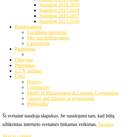
Spaudoje 2018-2019
Spaudoje 2017-2018
Spaudoje 2016-2017
Spaudoje 2015-2016
Bendruomenė
Socialiniai partneriai
Mes jais didžiuojamės
Lieporiečiai
Pasiekimai
Dienynas
Priėmimas
1.2 % parama
ENG
History
Community
Model of Management in Lieporiu Gymnasium
Vission and mission of gymnasium
Philosophy
Ši svetainė naudoja slapukus. Jie naudojami tam, kad būtų
užtikrintas interneto svetainės tinkamas veikimas.
Sutinku
Skip to content