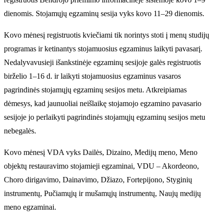
dienomis. Stojamųjų egzaminų sesija vyks kovo 11–29 dienomis.
Kovo mėnesį registruotis kviečiami tik norintys stoti į menų studijų
programas ir ketinantys stojamuosius egzaminus laikyti pavasarį.
Nedalyvavusieji išankstinėje egzaminų sesijoje galės registruotis
birželio 1–16 d. ir laikyti stojamuosius egzaminus vasaros
pagrindinės stojamųjų egzaminų sesijos metu. Atkreipiamas
dėmesys, kad jaunuoliai neišlaikę stojamojo egzamino pavasario
sesijoje jo perlaikyti pagrindinės stojamųjų egzaminų sesijos metu
nebegalės.
Kovo mėnesį VDA vyks Dailės, Dizaino, Medijų meno, Meno
objektų restauravimo stojamieji egzaminai, VDU – Akordeono,
Choro dirigavimo, Dainavimo, Džiazo, Fortepijono, Styginių
instrumentų, Pučiamųjų ir mušamųjų instrumentų, Naujų medijų
meno egzaminai.