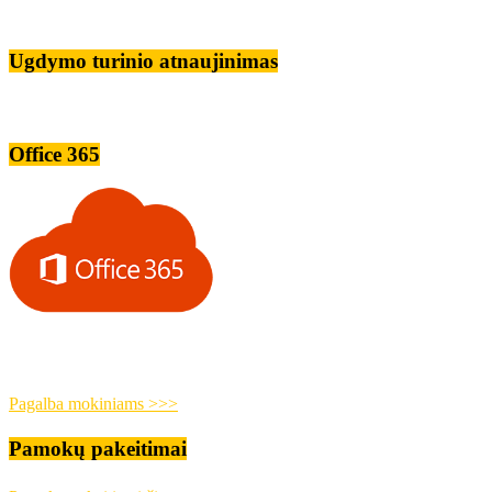
Ugdymo turinio atnaujinimas
Office 365
Pagalba mokiniams >>>
Pamokų pakeitimai