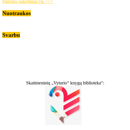
Pamokų pakeitimai čia >>>
Nuotraukos
Svarbu
Skaitmeninių „Vyturio“ knygų biblioteka“: