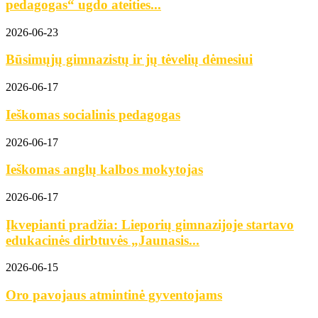
pedagogas“ ugdo ateities...
2026-06-23
Būsimųjų gimnazistų ir jų tėvelių dėmesiui
2026-06-17
Ieškomas socialinis pedagogas
2026-06-17
Ieškomas anglų kalbos mokytojas
2026-06-17
Įkvepianti pradžia: Lieporių gimnazijoje startavo
edukacinės dirbtuvės „Jaunasis...
2026-06-15
Oro pavojaus atmintinė gyventojams