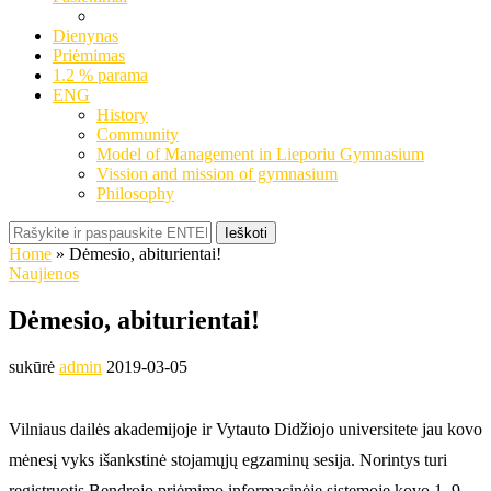
Dienynas
Priėmimas
1.2 % parama
ENG
History
Community
Model of Management in Lieporiu Gymnasium
Vission and mission of gymnasium
Philosophy
Ieškoti
Home
»
Dėmesio, abiturientai!
Naujienos
Dėmesio, abiturientai!
sukūrė
admin
2019-03-05
Vilniaus dailės akademijoje ir Vytauto Didžiojo universitete jau kovo
mėnesį vyks išankstinė stojamųjų egzaminų sesija. Norintys turi
registruotis Bendrojo priėmimo informacinėje sistemoje kovo 1–9