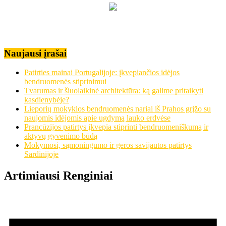
Naujausi įrašai
Patirties mainai Portugalijoje: įkvepiančios idėjos
bendruomenės stiprinimui
Tvarumas ir šiuolaikinė architektūra: ką galime pritaikyti
kasdienybėje?
Lieporių mokyklos bendruomenės nariai iš Prahos grįžo su
naujomis idėjomis apie ugdymą lauko erdvėse
Prancūzijos patirtys įkvepia stiprinti bendruomeniškumą ir
aktyvų gyvenimo būdą
Mokymosi, sąmoningumo ir geros savijautos patirtys
Sardinijoje
Artimiausi Renginiai