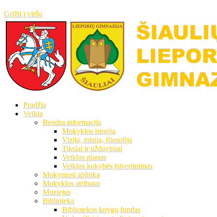
Grįžti į viršų
Pradžia
Veikla
Bendra informacija
Mokyklos istorija
Vizija, misija, filosofija
Tikslai ir uždaviniai
Veiklos planas
Veiklos kokybės įsivertinimas
Mokymosi aplinka
Mokyklos atributai
Muziejus
Biblioteka
Bibliotekos knygų fondas