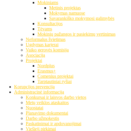
Mokiniams
Metinis projektas
Mokymas namuose
Savarankiško mokymosi galimybės
Konsultacijos
Tėvams
Mokinių pažangos ir pasiekimų vertinimas
Neformalus švietimas
Ugdymas karjerai
Vaiko gerovės komisija
Asociacija
Projektai
Nordplus
Erasmus+
Comenius projektai
Tarptautiniai ryšiai
Korupcijos prevencija
Administracinė informacija
Konkursai ir laisvos darbo vietos
Metų veiklos ataskaitos
Nuostatai
Planavimo dokumentai
Darbo užmokestis
Paskatinimai ir apdovanojimai
Viešieji pirkimai