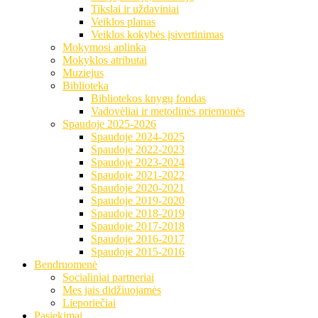
Tikslai ir uždaviniai
Veiklos planas
Veiklos kokybės įsivertinimas
Mokymosi aplinka
Mokyklos atributai
Muziejus
Biblioteka
Bibliotekos knygų fondas
Vadovėliai ir metodinės priemonės
Spaudoje 2025-2026
Spaudoje 2024-2025
Spaudoje 2022-2023
Spaudoje 2023-2024
Spaudoje 2021-2022
Spaudoje 2020-2021
Spaudoje 2019-2020
Spaudoje 2018-2019
Spaudoje 2017-2018
Spaudoje 2016-2017
Spaudoje 2015-2016
Bendruomenė
Socialiniai partneriai
Mes jais didžiuojamės
Lieporiečiai
Pasiekimai