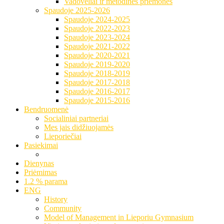
Vadovėliai ir metodinės priemonės
Spaudoje 2025-2026
Spaudoje 2024-2025
Spaudoje 2022-2023
Spaudoje 2023-2024
Spaudoje 2021-2022
Spaudoje 2020-2021
Spaudoje 2019-2020
Spaudoje 2018-2019
Spaudoje 2017-2018
Spaudoje 2016-2017
Spaudoje 2015-2016
Bendruomenė
Socialiniai partneriai
Mes jais didžiuojamės
Lieporiečiai
Pasiekimai
Dienynas
Priėmimas
1.2 % parama
ENG
History
Community
Model of Management in Lieporiu Gymnasium