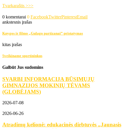
Tvarkaraštis >>>
0 komentarai
0
Facebook
Twitter
Pinterest
Email
ankstesnis įrašas
Knygos ir filmo „Gulago partizanai” pristatymas
kitas įrašas
Sveikiname sportininkus
Galbūt Jus sudomins
SVARBI INFORMACIJA BŪSIMŲJŲ
GIMNAZIJOS MOKINIŲ TĖVAMS
(GLOBĖJAMS)
2026-07-08
2026-06-26
Atradimų kelionė: edukacinės dirbtuvės „Jaunasis