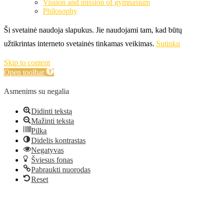
Vission and mission of gymnasium
Philosophy
Ši svetainė naudoja slapukus. Jie naudojami tam, kad būtų
užtikrintas interneto svetainės tinkamas veikimas.
Sutinku
Skip to content
Open toolbar
Asmenims su negalia
Didinti tekstą
Mažinti tekstą
Pilka
Didelis kontrastas
Negatyvas
Šviesus fonas
Pabraukti nuorodas
Reset