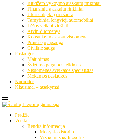
Biudžeto vykdymo ataskaitų rinkiniai
Finansinių ataskaitų rinkiniai
Ūkio subjektų priežiūra
Tarnybiniai lengvieji automobiliai
Lėšos veiklai viešinti
Atviri duomenys
Konsultavimasis su visuomene
Pranešėjų apsauga
Civilinė sauga
Paslaugos
Maitinimas
Švietimo pagalbos teikimas
Visuomenės sveikatos specialistas
Mokamos paslaugos
Nuorodos
Klausimai – atsakymai
Pradžia
Veikla
Bendra informacija
Mokyklos istorija
Vizija, misija, filosofija