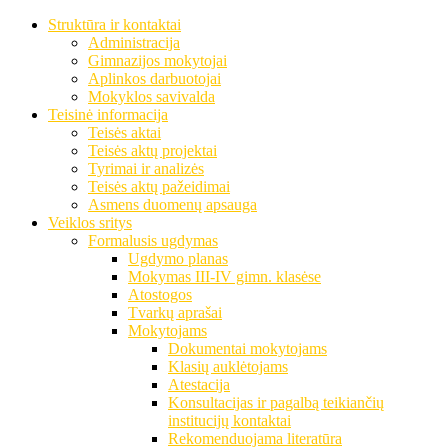
Struktūra ir kontaktai
Administracija
Gimnazijos mokytojai
Aplinkos darbuotojai
Mokyklos savivalda
Teisinė informacija
Teisės aktai
Teisės aktų projektai
Tyrimai ir analizės
Teisės aktų pažeidimai
Asmens duomenų apsauga
Veiklos sritys
Formalusis ugdymas
Ugdymo planas
Mokymas III-IV gimn. klasėse
Atostogos
Tvarkų aprašai
Mokytojams
Dokumentai mokytojams
Klasių auklėtojams
Atestacija
Konsultacijas ir pagalbą teikiančių
institucijų kontaktai
Rekomenduojama literatūra