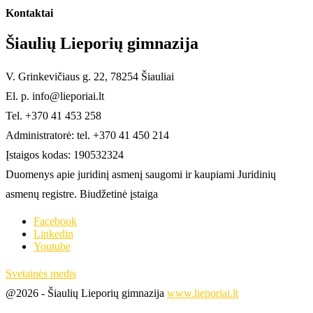
Kontaktai
Šiaulių Lieporių gimnazija
V. Grinkevičiaus g. 22, 78254 Šiauliai
El. p. info@lieporiai.lt
Tel. +370 41 453 258
Administratorė: tel. +370 41 450 214
Įstaigos kodas: 190532324
Duomenys apie juridinį asmenį saugomi ir kaupiami Juridinių
asmenų registre. Biudžetinė įstaiga
Facebook
Linkedin
Youtube
Svetainės medis
@2026 - Šiaulių Lieporių gimnazija
www.lieporiai.lt