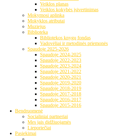
Veiklos planas
Veiklos kokybės įsivertinimas
Mokymosi aplinka
Mokyklos atributai
Muziejus
Biblioteka
Bibliotekos knygų fondas
Vadovėliai ir metodinės priemonės
Spaudoje 2025-2026
Spaudoje 2024-2025
Spaudoje 2022-2023
Spaudoje 2023-2024
Spaudoje 2021-2022
Spaudoje 2020-2021
Spaudoje 2019-2020
Spaudoje 2018-2019
Spaudoje 2017-2018
Spaudoje 2016-2017
Spaudoje 2015-2016
Bendruomenė
Socialiniai partneriai
Mes jais didžiuojamės
Lieporiečiai
Pasiekimai