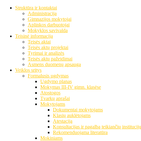
Struktūra ir kontaktai
Administracija
Gimnazijos mokytojai
Aplinkos darbuotojai
Mokyklos savivalda
Teisinė informacija
Teisės aktai
Teisės aktų projektai
Tyrimai ir analizės
Teisės aktų pažeidimai
Asmens duomenų apsauga
Veiklos sritys
Formalusis ugdymas
Ugdymo planas
Mokymas III-IV gimn. klasėse
Atostogos
Tvarkų aprašai
Mokytojams
Dokumentai mokytojams
Klasių auklėtojams
Atestacija
Konsultacijas ir pagalbą teikiančių institucij
Rekomenduojama literatūra
Mokiniams