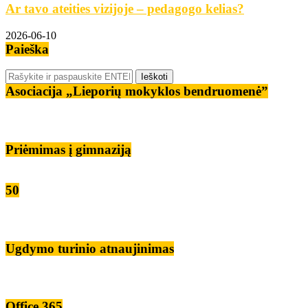
Ar tavo ateities vizijoje – pedagogo kelias?
2026-06-10
Paieška
Asociacija „Lieporių mokyklos bendruomenė”
Priėmimas į gimnaziją
50
Ugdymo turinio atnaujinimas
Office 365