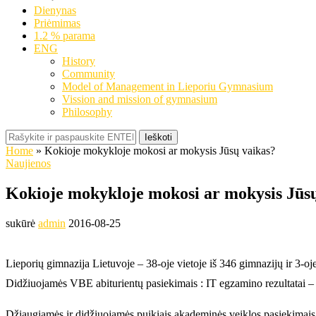
Dienynas
Priėmimas
1.2 % parama
ENG
History
Community
Model of Management in Lieporiu Gymnasium
Vission and mission of gymnasium
Philosophy
Ieškoti
Home
»
Kokioje mokykloje mokosi ar mokysis Jūsų vaikas?
Naujienos
Kokioje mokykloje mokosi ar mokysis Jūsų
sukūrė
admin
2016-08-25
Lieporių gimnazija Lietuvoje – 38-oje vietoje iš 346 gimnazijų ir 3-o
Didžiuojamės VBE abiturientų pasiekimais : IT egzamino rezultatai – 9 
Džiaugiamės ir didžiuojamės puikiais akademinės veiklos pasiekimais