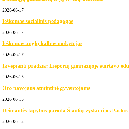
2026-06-17
Ieškomas socialinis pedagogas
2026-06-17
Ieškomas anglų kalbos mokytojas
2026-06-17
Įkvepianti pradžia: Lieporių gimnazijoje startavo edu
2026-06-15
Oro pavojaus atmintinė gyventojams
2026-06-15
Deimantės tapybos paroda Šiaulių vyskupijos Pastora
2026-06-12