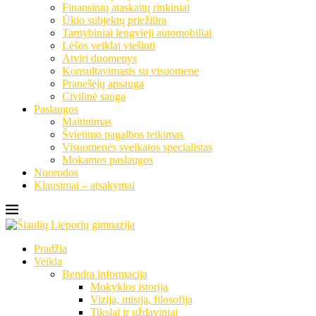
Finansinių ataskaitų rinkiniai
Ūkio subjektų priežiūra
Tarnybiniai lengvieji automobiliai
Lėšos veiklai viešinti
Atviri duomenys
Konsultavimasis su visuomene
Pranešėjų apsauga
Civilinė sauga
Paslaugos
Maitinimas
Švietimo pagalbos teikimas
Visuomenės sveikatos specialistas
Mokamos paslaugos
Nuorodos
Klausimai – atsakymai
Pradžia
Veikla
Bendra informacija
Mokyklos istorija
Vizija, misija, filosofija
Tikslai ir uždaviniai