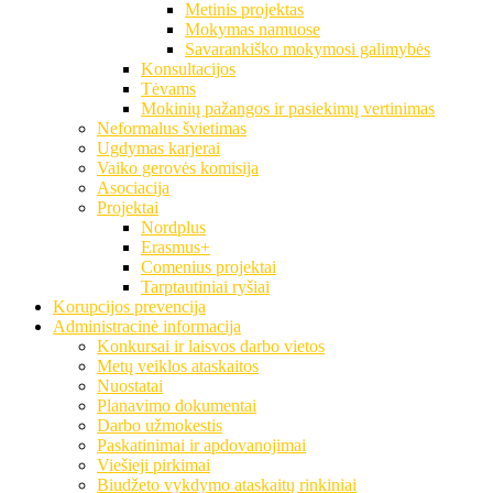
Metinis projektas
Mokymas namuose
Savarankiško mokymosi galimybės
Konsultacijos
Tėvams
Mokinių pažangos ir pasiekimų vertinimas
Neformalus švietimas
Ugdymas karjerai
Vaiko gerovės komisija
Asociacija
Projektai
Nordplus
Erasmus+
Comenius projektai
Tarptautiniai ryšiai
Korupcijos prevencija
Administracinė informacija
Konkursai ir laisvos darbo vietos
Metų veiklos ataskaitos
Nuostatai
Planavimo dokumentai
Darbo užmokestis
Paskatinimai ir apdovanojimai
Viešieji pirkimai
Biudžeto vykdymo ataskaitų rinkiniai