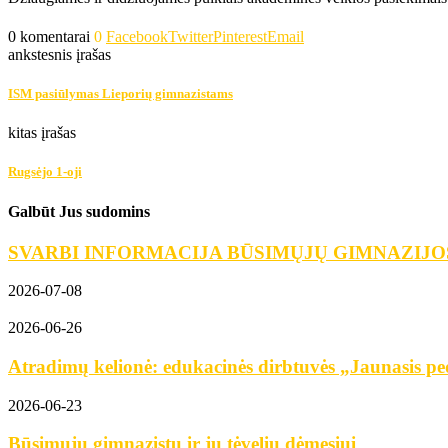
0 komentarai
0
Facebook
Twitter
Pinterest
Email
ankstesnis įrašas
ISM pasiūlymas Lieporių gimnazistams
kitas įrašas
Rugsėjo 1-oji
Galbūt Jus sudomins
SVARBI INFORMACIJA BŪSIMŲJŲ GIMNAZIJO
2026-07-08
2026-06-26
Atradimų kelionė: edukacinės dirbtuvės „Jaunasis ped
2026-06-23
Būsimųjų gimnazistų ir jų tėvelių dėmesiui