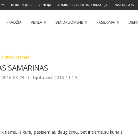
TYS
KORUPCIJOS PREVENCIJA
ADMINISTRACINĖ INFORMACIJA
PASLAUGOS
PRADŽIA
VEIKLA
BENDRUOMENĖ
PASIEKIMAI
DIEN
ais didžiuojamės
AS SAMARINAS
:
2016-08-29
Updated:
2016-11-29
tiems, iš kurių pasisėmiau daug žinių, bet ir tiems,su kuriais