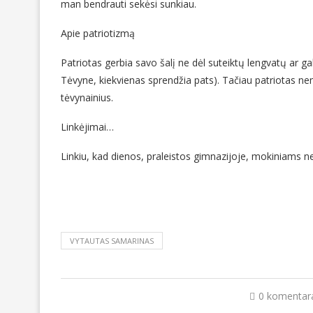
man bendrauti sekėsi sunkiau.
Apie patriotizmą
Patriotas gerbia savo šalį ne dėl suteiktų lengvatų ar gal
Tėvyne, kiekvienas sprendžia pats). Tačiau patriotas nem
tėvynainius.
Linkėjimai…
Linkiu, kad dienos, praleistos gimnazijoje, mokiniams n
VYTAUTAS SAMARINAS
0 komentar