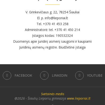
V. Grinkevičiaus g. 22, 78254 Šiauliai
El. p. info@lieporiai.lt
Tel. +370 41 453 258
Administratorė: tel. +370 41 450 214
Įstaigos kodas: 190532324
Duomenys apie juridinį asmenį saugomi ir kaupiami
Juridinių asmenų registre. Biudžetinė įstaiga
FACEBOOK
LINKEDIN
YOUTUBE
Svetainės medis
@2026 - Šiaulių Lieporių gimnazija
www.lieporiai.lt