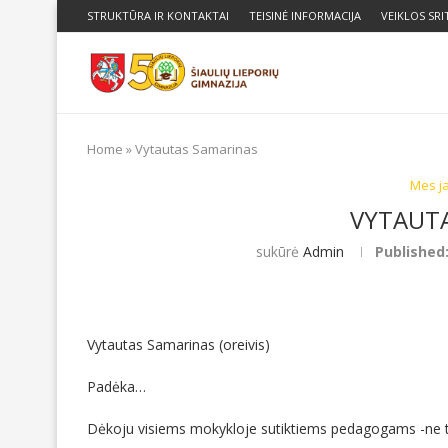
STRUKTŪRA IR KONTAKTAI
TEISINĖ INFORMACIJA
VEIKLOS SRI
Home
»
Vytautas Samarinas
Mes j
VYTAUT
sukūrė
Admin
Published
Vytautas Samarinas (oreivis)
Padėka…
Dėkoju visiems mokykloje sutiktiems pedagogams -ne tik 