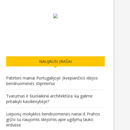
NAUJAUSI ĮRAŠAI
Patirties mainai Portugalijoje: įkvepiančios idėjos
bendruomenės stiprinimui
Tvarumas ir šiuolaikinė architektūra: ką galime
pritaikyti kasdienybėje?
Lieporių mokyklos bendruomenės nariai iš Prahos
grįžo su naujomis idėjomis apie ugdymą lauko
erdvėse