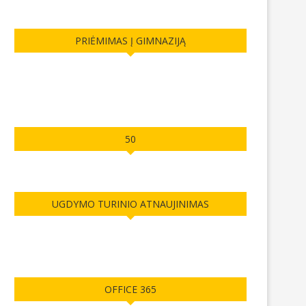
PRIĖMIMAS Į GIMNAZIJĄ
50
UGDYMO TURINIO ATNAUJINIMAS
OFFICE 365