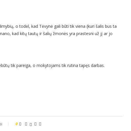
imybių, o todėl, kad Tėvynė gali būti tik viena (kuri šalis bus ta
ano, kad kitų tautų ir šalių žmonės yra prastesni už jį ar jo
ebūtų tik pareiga, o mokytojams tik rutina tapęs darbas.
ai
0