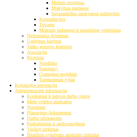
Metinis projektas
Mokymas namuose
Savarankiško mokymosi galimybės
Konsultacijos
Tėvams
Mokinių pažangos ir pasiekimų vertinimas
Neformalus švietimas
Ugdymas karjerai
Vaiko gerovės komisija
Asociacija
Projektai
Nordplus
Erasmus+
Comenius projektai
Tarptautiniai ryšiai
Korupcijos prevencija
Administracinė informacija
Konkursai ir laisvos darbo vietos
Metų veiklos ataskaitos
Nuostatai
Planavimo dokumentai
Darbo užmokestis
Paskatinimai ir apdovanojimai
Viešieji pirkimai
Biudžeto vykdymo ataskaitų rinkiniai