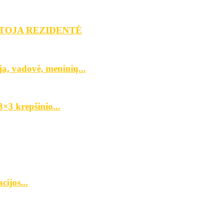
YTOJA REZIDENTĖ
ja, vadovė, meninių...
×3 krepšinio...
ijos...