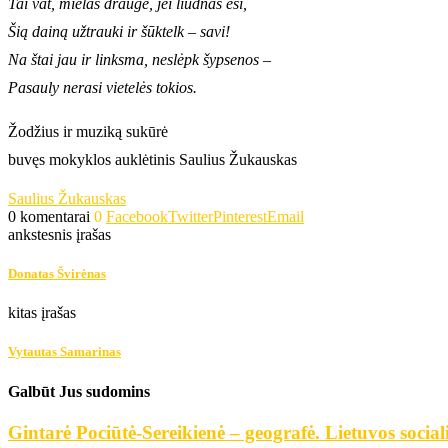
Tai vat, mielas drauge, jei liūdnas esi,
Šią dainą užtrauki ir šūktelk – savi!
Na štai jau ir linksma, neslėpk šypsenos –
Pasauly nerasi vietelės tokios.
Žodžius ir muziką sukūrė
buvęs mokyklos auklėtinis Saulius Žukauskas
Saulius Žukauskas
0 komentarai
0
Facebook
Twitter
Pinterest
Email
ankstesnis įrašas
Donatas Švirėnas
kitas įrašas
Vytautas Samarinas
Galbūt Jus sudomins
Gintarė Pociūtė-Sereikienė – geografė. Lietuvos social