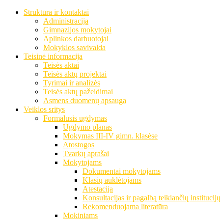
Struktūra ir kontaktai
Administracija
Gimnazijos mokytojai
Aplinkos darbuotojai
Mokyklos savivalda
Teisinė informacija
Teisės aktai
Teisės aktų projektai
Tyrimai ir analizės
Teisės aktų pažeidimai
Asmens duomenų apsauga
Veiklos sritys
Formalusis ugdymas
Ugdymo planas
Mokymas III-IV gimn. klasėse
Atostogos
Tvarkų aprašai
Mokytojams
Dokumentai mokytojams
Klasių auklėtojams
Atestacija
Konsultacijas ir pagalbą teikiančių institucij
Rekomenduojama literatūra
Mokiniams