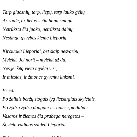
Tarp gluosnių, tarp, liepų, tarp lauko gėlių
Ar saulė, ar lietūs – čia būna smagu
Netrūksta čia juoko, netrūksta dainų,
Nestinga gyvybės kieme Lieporių.
Kirčiuokit Lieporiai, bet šiaip nesvarbu,
Mylėkit. Jei norit – mylėkit už du.
Nes jei šitą vietą mylėtų visi,
Ir miestas, ir žmonės gyventu linksmi.
Pried:
Po žaliais beržų stogais lyg lietsargiais skylėtais,
Po žydru žydru dangum ir saulės spinduliais
Vasaros ir žiemos čia prabėga neregėtos –
Ši vieta vadinas saulėti Lieporiai.