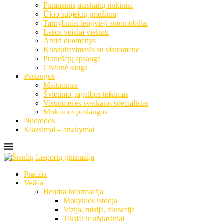
Finansinių ataskaitų rinkiniai
Ūkio subjektų priežiūra
Tarnybiniai lengvieji automobiliai
Lėšos veiklai viešinti
Atviri duomenys
Konsultavimasis su visuomene
Pranešėjų apsauga
Civilinė sauga
Paslaugos
Maitinimas
Švietimo pagalbos teikimas
Visuomenės sveikatos specialistas
Mokamos paslaugos
Nuorodos
Klausimai – atsakymai
Pradžia
Veikla
Bendra informacija
Mokyklos istorija
Vizija, misija, filosofija
Tikslai ir uždaviniai