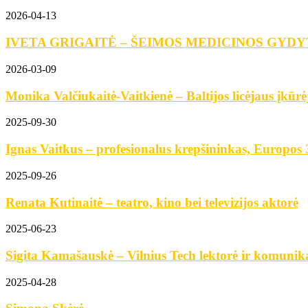
2026-04-13
IVETA GRIGAITĖ – ŠEIMOS MEDICINOS GYD
2026-03-09
Monika Valčiukaitė-Vaitkienė – Baltijos licėjaus įkūrė
2025-09-30
Ignas Vaitkus – profesionalus krepšininkas, Europos 3
2025-09-26
Renata Kutinaitė – teatro, kino bei televizijos aktorė
2025-06-23
Sigita Kamašauskė – Vilnius Tech lektorė ir komunikac
2025-04-28