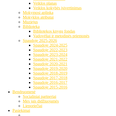
Veiklos planas
Veiklos kokybės įsivertinimas
Mokymosi aplinka
Mokyklos atributai
Muziejus
Biblioteka
Bibliotekos knygų fondas
Vadovėliai ir metodinės priemonės
Spaudoje 2025-2026
Spaudoje 2024-2025
Spaudoje 2022-2023
Spaudoje 2023-2024
Spaudoje 2021-2022
Spaudoje 2020-2021
Spaudoje 2019-2020
Spaudoje 2018-2019
Spaudoje 2017-2018
Spaudoje 2016-2017
Spaudoje 2015-2016
Bendruomenė
Socialiniai partneriai
Mes jais didžiuojamės
Lieporiečiai
Pasiekimai