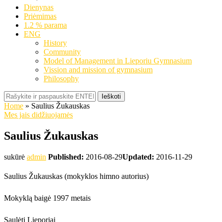
Dienynas
Priėmimas
1.2 % parama
ENG
History
Community
Model of Management in Lieporiu Gymnasium
Vission and mission of gymnasium
Philosophy
Ieškoti
Home
»
Saulius Žukauskas
Mes jais didžiuojamės
Saulius Žukauskas
sukūrė
admin
Published:
2016-08-29
Updated:
2016-11-29
Saulius Žukauskas (mokyklos himno autorius)
Mokyklą baigė 1997 metais
Saulėti Lieporiai