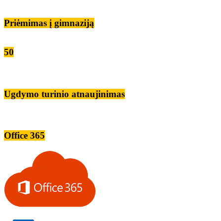
Priėmimas į gimnaziją
50
Ugdymo turinio atnaujinimas
Office 365