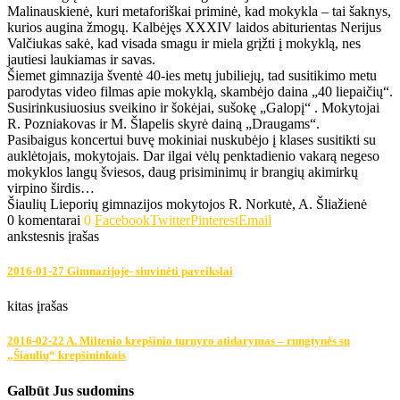
Malinauskienė, kuri metaforiškai priminė, kad mokykla – tai šaknys,
kurios augina žmogų. Kalbėjęs XXXIV laidos abiturientas Nerijus
Valčiukas sakė, kad visada smagu ir miela grįžti į mokyklą, nes
jautiesi laukiamas ir savas.
Šiemet gimnazija šventė 40-ies metų jubiliejų, tad susitikimo metu
parodytas video filmas apie mokyklą, skambėjo daina „40 liepaičių“.
Susirinkusiuosius sveikino ir šokėjai, sušokę „Galopį“ . Mokytojai
R. Pozniakovas ir M. Šlapelis skyrė dainą „Draugams“.
Pasibaigus koncertui buvę mokiniai nuskubėjo į klases susitikti su
auklėtojais, mokytojais. Dar ilgai vėlų penktadienio vakarą negeso
mokyklos langų šviesos, daug prisiminimų ir brangių akimirkų
virpino širdis…
Šiaulių Lieporių gimnazijos mokytojos R. Norkutė, A. Šliažienė
0 komentarai
0
Facebook
Twitter
Pinterest
Email
ankstesnis įrašas
2016-01-27 Gimnazijoje- siuvinėti paveikslai
kitas įrašas
2016-02-22 A. Miltenio krepšinio turnyro atidarymas – rungtynės su
„Šiaulių“ krepšininkais
Galbūt Jus sudomins