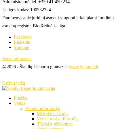
Administratorė: tel. +370 41 450 214
Įstaigos kodas: 190532324
Duomenys apie juridinį asmenį saugomi ir kaupiami Juridinių
asmenų registre. Biudžetinė įstaiga
Facebook
Linkedin
Youtube
Svetainės medis
@2026 - Šiaulių Lieporių gimnazija
www.lieporiai.lt
Grįžti į viršų
Pradžia
Veikla
Bendra informacija
Mokyklos istorija
Vizija, misija, filosofija
Tikslai ir uždaviniai