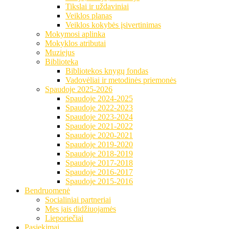
Tikslai ir uždaviniai
Veiklos planas
Veiklos kokybės įsivertinimas
Mokymosi aplinka
Mokyklos atributai
Muziejus
Biblioteka
Bibliotekos knygų fondas
Vadovėliai ir metodinės priemonės
Spaudoje 2025-2026
Spaudoje 2024-2025
Spaudoje 2022-2023
Spaudoje 2023-2024
Spaudoje 2021-2022
Spaudoje 2020-2021
Spaudoje 2019-2020
Spaudoje 2018-2019
Spaudoje 2017-2018
Spaudoje 2016-2017
Spaudoje 2015-2016
Bendruomenė
Socialiniai partneriai
Mes jais didžiuojamės
Lieporiečiai
Pasiekimai