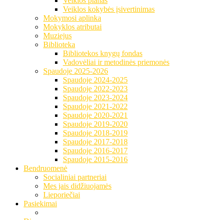
Veiklos planas
Veiklos kokybės įsivertinimas
Mokymosi aplinka
Mokyklos atributai
Muziejus
Biblioteka
Bibliotekos knygų fondas
Vadovėliai ir metodinės priemonės
Spaudoje 2025-2026
Spaudoje 2024-2025
Spaudoje 2022-2023
Spaudoje 2023-2024
Spaudoje 2021-2022
Spaudoje 2020-2021
Spaudoje 2019-2020
Spaudoje 2018-2019
Spaudoje 2017-2018
Spaudoje 2016-2017
Spaudoje 2015-2016
Bendruomenė
Socialiniai partneriai
Mes jais didžiuojamės
Lieporiečiai
Pasiekimai