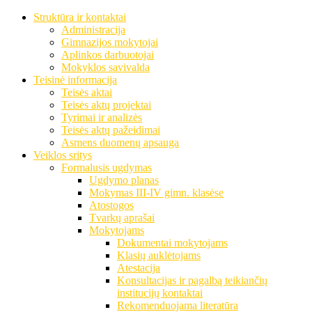
Struktūra ir kontaktai
Administracija
Gimnazijos mokytojai
Aplinkos darbuotojai
Mokyklos savivalda
Teisinė informacija
Teisės aktai
Teisės aktų projektai
Tyrimai ir analizės
Teisės aktų pažeidimai
Asmens duomenų apsauga
Veiklos sritys
Formalusis ugdymas
Ugdymo planas
Mokymas III-IV gimn. klasėse
Atostogos
Tvarkų aprašai
Mokytojams
Dokumentai mokytojams
Klasių auklėtojams
Atestacija
Konsultacijas ir pagalbą teikiančių
institucijų kontaktai
Rekomenduojama literatūra