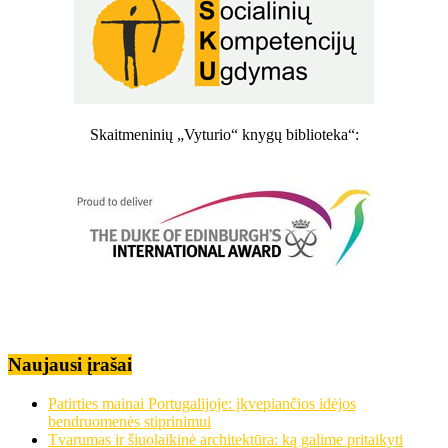
Skaitmeninių „Vyturio“ knygų biblioteka“:
Naujausi įrašai
Patirties mainai Portugalijoje: įkvepiančios idėjos
bendruomenės stiprinimui
Tvarumas ir šiuolaikinė architektūra: ką galime pritaikyti