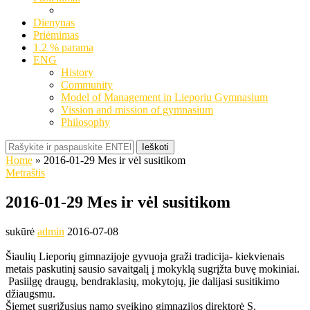
Dienynas
Priėmimas
1.2 % parama
ENG
History
Community
Model of Management in Lieporiu Gymnasium
Vission and mission of gymnasium
Philosophy
Ieškoti
Home
»
2016-01-29 Mes ir vėl susitikom
Metraštis
2016-01-29 Mes ir vėl susitikom
sukūrė
admin
2016-07-08
Šiaulių Lieporių gimnazijoje gyvuoja graži tradicija- kiekvienais
metais paskutinį sausio savaitgalį į mokyklą sugrįžta buvę mokiniai.
Pasiilgę draugų, bendraklasių, mokytojų, jie dalijasi susitikimo
džiaugsmu.
Šiemet sugrįžusius namo sveikino gimnazijos direktorė S.