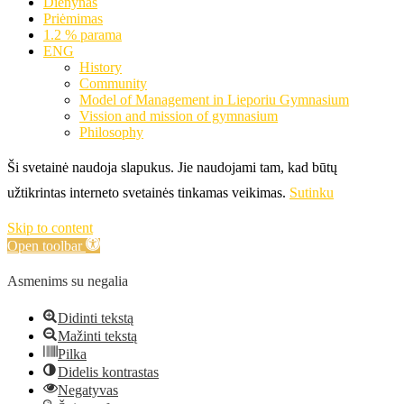
Dienynas
Priėmimas
1.2 % parama
ENG
History
Community
Model of Management in Lieporiu Gymnasium
Vission and mission of gymnasium
Philosophy
Ši svetainė naudoja slapukus. Jie naudojami tam, kad būtų
užtikrintas interneto svetainės tinkamas veikimas.
Sutinku
Skip to content
Open toolbar
Asmenims su negalia
Didinti tekstą
Mažinti tekstą
Pilka
Didelis kontrastas
Negatyvas