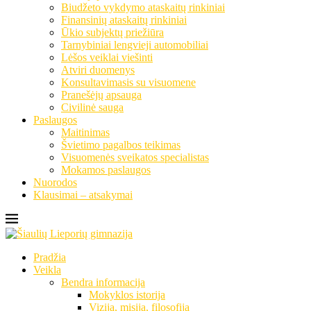
Biudžeto vykdymo ataskaitų rinkiniai
Finansinių ataskaitų rinkiniai
Ūkio subjektų priežiūra
Tarnybiniai lengvieji automobiliai
Lėšos veiklai viešinti
Atviri duomenys
Konsultavimasis su visuomene
Pranešėjų apsauga
Civilinė sauga
Paslaugos
Maitinimas
Švietimo pagalbos teikimas
Visuomenės sveikatos specialistas
Mokamos paslaugos
Nuorodos
Klausimai – atsakymai
Pradžia
Veikla
Bendra informacija
Mokyklos istorija
Vizija, misija, filosofija