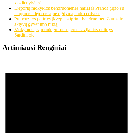
kasdienybėje?
Lieporių mokyklos bendruomenės nariai iš Prahos grįžo su
naujomis idėjomis apie ugdymą lauko erdvėse
Prancūzijos patirtys įkvepia stiprinti bendruomeniškumą ir
aktyvų gyvenimo būdą
Mokymosi, sąmoningumo ir geros savijautos patirtys
Sardinijoje
Artimiausi Renginiai