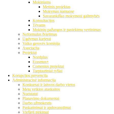
Mokiniams
Metinis projektas
Mokymas namuose
Savarankiško mokymosi galimybės
Konsultacijos
Tėvams
Mokinių pažangos ir pasiekimų vertinimas
Neformalus švietimas
Ugdymas karjerai
Vaiko gerovės komisija
Asociacija
Projektai
Nordplus
Erasmus+
Comenius projektai
Tarptautiniai ryšiai
Korupcijos prevencija
Administracinė informacija
Konkursai ir laisvos darbo vietos
Metų veiklos ataskaitos
Nuostatai
Planavimo dokumentai
Darbo užmokestis
Paskatinimai ir apdovanojimai
Viešieji pirkimai