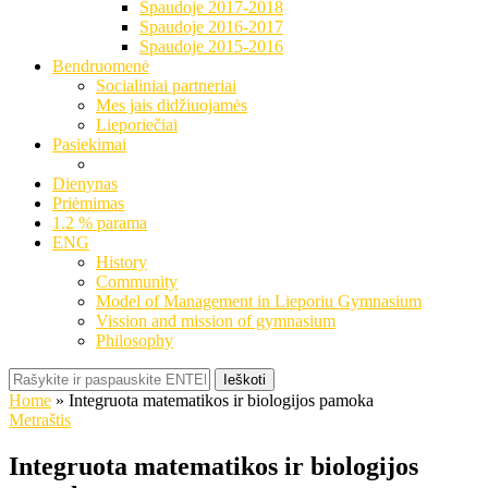
Spaudoje 2017-2018
Spaudoje 2016-2017
Spaudoje 2015-2016
Bendruomenė
Socialiniai partneriai
Mes jais didžiuojamės
Lieporiečiai
Pasiekimai
Dienynas
Priėmimas
1.2 % parama
ENG
History
Community
Model of Management in Lieporiu Gymnasium
Vission and mission of gymnasium
Philosophy
Ieškoti
Home
»
Integruota matematikos ir biologijos pamoka
Metraštis
Integruota matematikos ir biologijos