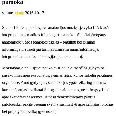
pamoka
sukūrė
admin
2016-10-17
Spalio 10 dieną patologinės anatomijos muziejuje vyko II A klasės
integruota matematikos ir biologijos pamoka „Skaičiai žmogaus
anatomijoje”. Šios pamokos tikslas – pagilinti bei įsiminti
informaciją ir susieti jau turimas žinias su nauja informacija,
integruoti matematiką į biologijos pamokos turinį.
Mokiniams didelį įspūdį paliko muziejuje dirbančios gydytojos
pasakojimas apie eksponatus, įvairias ligas, kurios sukelia pakitimus
organuose. Anot gydytojos, šis muziejus ypač reikalingas tiems,
kurie mėgaujasi sveikatai žalingais malonumais, nesusimąstydami
apie skaudžias pasekmes. Iš tiesų demonstruojami įvairūs
patologiškai pakitę organai skatina susimąstyti apie žalingus įpročius
bei propaguoti sveiką gyvenseną.