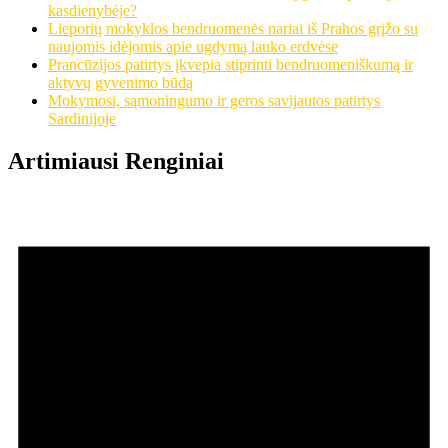
kasdienybėje?
Lieporių mokyklos bendruomenės nariai iš Prahos grįžo su
naujomis idėjomis apie ugdymą lauko erdvėse
Prancūzijos patirtys įkvepia stiprinti bendruomeniškumą ir
aktyvų gyvenimo būdą
Mokymosi, sąmoningumo ir geros savijautos patirtys
Sardinijoje
Artimiausi Renginiai