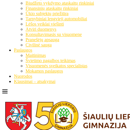
Biudžeto vykdymo ataskaitų rinkiniai
Finansinių ataskaitų rinkiniai
Ūkio subjektų priežiūra
Tarnybiniai lengvieji automobiliai
Lėšos veiklai viešinti
Atviri duomenys
Konsultavimasis su visuomene
Pranešėjų apsauga
Civilinė sauga
Paslaugos
Maitinimas
Švietimo pagalbos teikimas
Visuomenės sveikatos specialistas
Mokamos paslaugos
Nuorodos
Klausimai – atsakymai