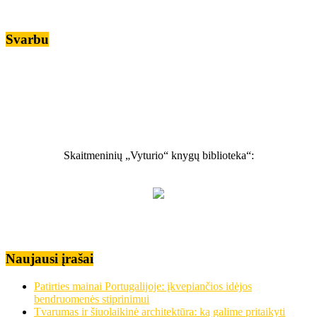
Svarbu
Skaitmeninių „Vyturio“ knygų biblioteka“:
Naujausi įrašai
Patirties mainai Portugalijoje: įkvepiančios idėjos
bendruomenės stiprinimui
Tvarumas ir šiuolaikinė architektūra: ką galime pritaikyti