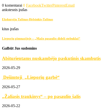
0 komentarai
0
Facebook
Twitter
Pinterest
Email
ankstesnis įrašas
Ekskursija Talinas-Helsinkis-Talinas
kitas įrašas
Lieporių gimnazijoje – „Mažo pasaulio dideli stebuklai“
Galbūt Jus sudomins
Abiturientams nuskambėjo paskutinis skambutis
2026-05-29
Dešimtoji „Lieporių garbė“
2026-05-27
„Žaliasis traukinys“ – po pasaulio šalis
2026-05-22