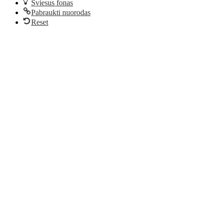
Šviesus fonas
Pabraukti nuorodas
Reset