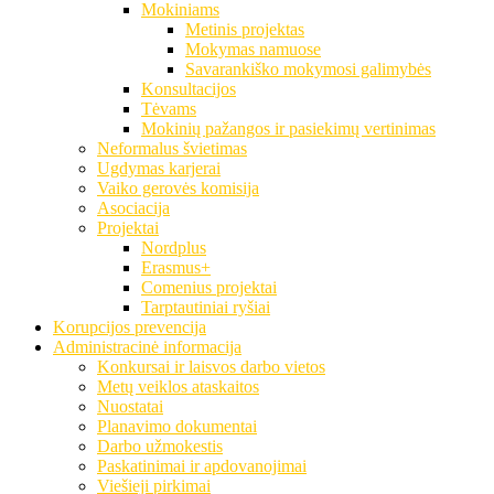
Mokiniams
Metinis projektas
Mokymas namuose
Savarankiško mokymosi galimybės
Konsultacijos
Tėvams
Mokinių pažangos ir pasiekimų vertinimas
Neformalus švietimas
Ugdymas karjerai
Vaiko gerovės komisija
Asociacija
Projektai
Nordplus
Erasmus+
Comenius projektai
Tarptautiniai ryšiai
Korupcijos prevencija
Administracinė informacija
Konkursai ir laisvos darbo vietos
Metų veiklos ataskaitos
Nuostatai
Planavimo dokumentai
Darbo užmokestis
Paskatinimai ir apdovanojimai
Viešieji pirkimai