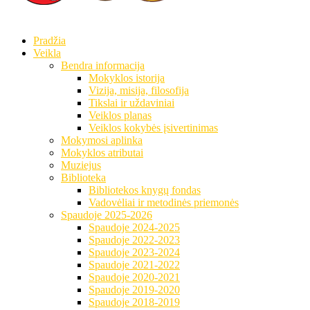
Pradžia
Veikla
Bendra informacija
Mokyklos istorija
Vizija, misija, filosofija
Tikslai ir uždaviniai
Veiklos planas
Veiklos kokybės įsivertinimas
Mokymosi aplinka
Mokyklos atributai
Muziejus
Biblioteka
Bibliotekos knygų fondas
Vadovėliai ir metodinės priemonės
Spaudoje 2025-2026
Spaudoje 2024-2025
Spaudoje 2022-2023
Spaudoje 2023-2024
Spaudoje 2021-2022
Spaudoje 2020-2021
Spaudoje 2019-2020
Spaudoje 2018-2019