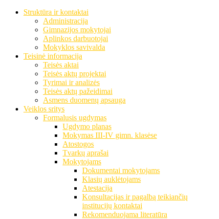
Struktūra ir kontaktai
Administracija
Gimnazijos mokytojai
Aplinkos darbuotojai
Mokyklos savivalda
Teisinė informacija
Teisės aktai
Teisės aktų projektai
Tyrimai ir analizės
Teisės aktų pažeidimai
Asmens duomenų apsauga
Veiklos sritys
Formalusis ugdymas
Ugdymo planas
Mokymas III-IV gimn. klasėse
Atostogos
Tvarkų aprašai
Mokytojams
Dokumentai mokytojams
Klasių auklėtojams
Atestacija
Konsultacijas ir pagalbą teikiančių
institucijų kontaktai
Rekomenduojama literatūra