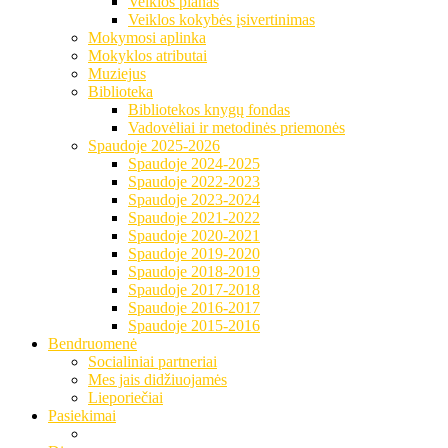
Veiklos planas
Veiklos kokybės įsivertinimas
Mokymosi aplinka
Mokyklos atributai
Muziejus
Biblioteka
Bibliotekos knygų fondas
Vadovėliai ir metodinės priemonės
Spaudoje 2025-2026
Spaudoje 2024-2025
Spaudoje 2022-2023
Spaudoje 2023-2024
Spaudoje 2021-2022
Spaudoje 2020-2021
Spaudoje 2019-2020
Spaudoje 2018-2019
Spaudoje 2017-2018
Spaudoje 2016-2017
Spaudoje 2015-2016
Bendruomenė
Socialiniai partneriai
Mes jais didžiuojamės
Lieporiečiai
Pasiekimai