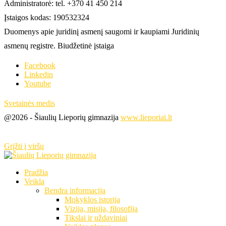
Administratorė: tel. +370 41 450 214
Įstaigos kodas: 190532324
Duomenys apie juridinį asmenį saugomi ir kaupiami Juridinių
asmenų registre. Biudžetinė įstaiga
Facebook
Linkedin
Youtube
Svetainės medis
@2026 - Šiaulių Lieporių gimnazija
www.lieporiai.lt
Grįžti į viršų
Pradžia
Veikla
Bendra informacija
Mokyklos istorija
Vizija, misija, filosofija
Tikslai ir uždaviniai