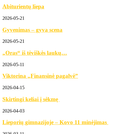
Abiturientų liepa
2026-05-21
Gyvenimas – gyva scena
2026-05-21
„Oras“ iš tėviškės laukų…
2026-05-11
Viktorina „Finansinė pagalvė”
2026-04-15
Skirtingi keliai į sėkmę
2026-04-03
Lieporių gimnazijoje – Kovo 11 minėjimas
2026-03-11