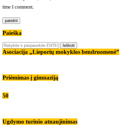
time I comment.
Paieška
Asociacija „Lieporių mokyklos bendruomenė”
Priėmimas į gimnaziją
50
Ugdymo turinio atnaujinimas