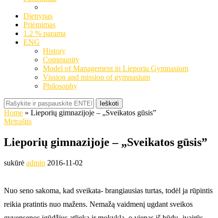
Dienynas
Priėmimas
1.2 % parama
ENG
History
Community
Model of Management in Lieporiu Gymnasium
Vission and mission of gymnasium
Philosophy
Ieškoti
Home
»
Lieporių gimnazijoje – „Sveikatos gūsis”
Metraštis
Lieporių gimnazijoje – „Sveikatos gūsis”
sukūrė
admin
2016-11-02
Nuo seno sakoma, kad sveikata- brangiausias turtas, todėl ja rūpintis
reikia pratintis nuo mažens. Nemažą vaidmenį ugdant sveikos
gyvensenos įgūdžius atlieka ir mokykla, o vienas iš būdų- įvairūs