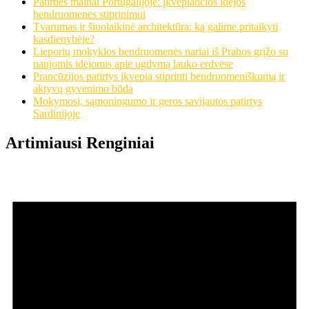
Patirties mainai Portugalijoje: įkvepiančios idėjos
bendruomenės stiprinimui
Tvarumas ir šiuolaikinė architektūra: ką galime pritaikyti
kasdienybėje?
Lieporių mokyklos bendruomenės nariai iš Prahos grįžo su
naujomis idėjomis apie ugdymą lauko erdvėse
Prancūzijos patirtys įkvepia stiprinti bendruomeniškumą ir
aktyvų gyvenimo būdą
Mokymosi, sąmoningumo ir geros savijautos patirtys
Sardinijoje
Artimiausi Renginiai