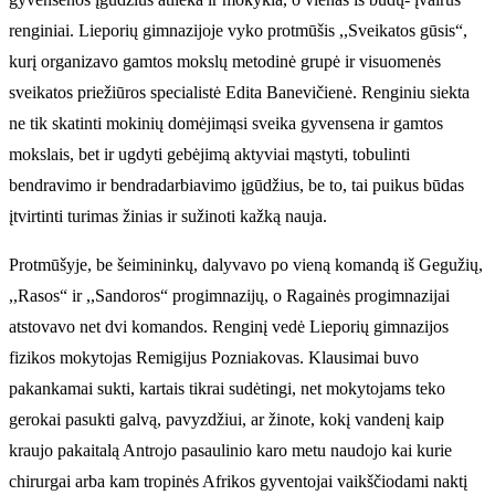
renginiai. Lieporių gimnazijoje vyko protmūšis ,,Sveikatos gūsis“,
kurį organizavo gamtos mokslų metodinė grupė ir visuomenės
sveikatos priežiūros specialistė Edita Banevičienė. Renginiu siekta
ne tik skatinti mokinių domėjimąsi sveika gyvensena ir gamtos
mokslais, bet ir ugdyti gebėjimą aktyviai mąstyti, tobulinti
bendravimo ir bendradarbiavimo įgūdžius, be to, tai puikus būdas
įtvirtinti turimas žinias ir sužinoti kažką nauja.
Protmūšyje, be šeimininkų, dalyvavo po vieną komandą iš Gegužių,
,,Rasos“ ir ,,Sandoros“ progimnazijų, o Ragainės progimnazijai
atstovavo net dvi komandos. Renginį vedė Lieporių gimnazijos
fizikos mokytojas Remigijus Pozniakovas. Klausimai buvo
pakankamai sukti, kartais tikrai sudėtingi, net mokytojams teko
gerokai pasukti galvą, pavyzdžiui, ar žinote, kokį vandenį kaip
kraujo pakaitalą Antrojo pasaulinio karo metu naudojo kai kurie
chirurgai arba kam tropinės Afrikos gyventojai vaikščiodami naktį