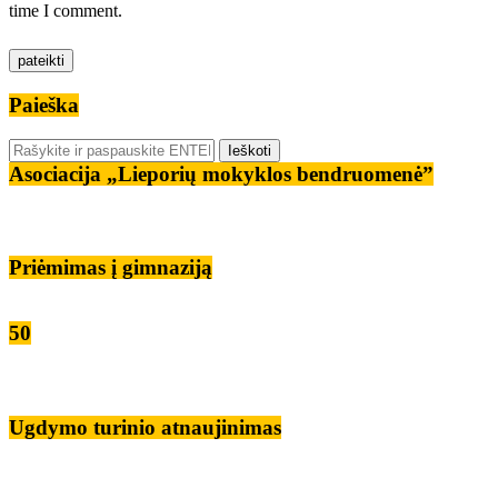
time I comment.
Paieška
Asociacija „Lieporių mokyklos bendruomenė”
Priėmimas į gimnaziją
50
Ugdymo turinio atnaujinimas