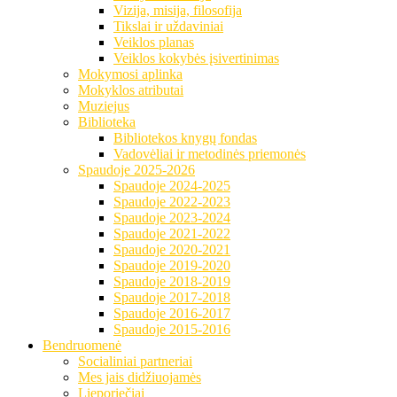
Vizija, misija, filosofija
Tikslai ir uždaviniai
Veiklos planas
Veiklos kokybės įsivertinimas
Mokymosi aplinka
Mokyklos atributai
Muziejus
Biblioteka
Bibliotekos knygų fondas
Vadovėliai ir metodinės priemonės
Spaudoje 2025-2026
Spaudoje 2024-2025
Spaudoje 2022-2023
Spaudoje 2023-2024
Spaudoje 2021-2022
Spaudoje 2020-2021
Spaudoje 2019-2020
Spaudoje 2018-2019
Spaudoje 2017-2018
Spaudoje 2016-2017
Spaudoje 2015-2016
Bendruomenė
Socialiniai partneriai
Mes jais didžiuojamės
Lieporiečiai