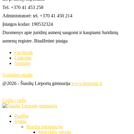
Tel. +370 41 453 258
Administratorė: tel. +370 41 450 214
Įstaigos kodas: 190532324
Duomenys apie juridinį asmenį saugomi ir kaupiami Juridinių
asmenų registre. Biudžetinė įstaiga
Facebook
Linkedin
Youtube
Svetainės medis
@2026 - Šiaulių Lieporių gimnazija
www.lieporiai.lt
Grįžti į viršų
Pradžia
Veikla
Bendra informacija
Mokyklos istorija