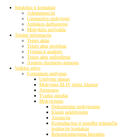
Struktūra ir kontaktai
Administracija
Gimnazijos mokytojai
Aplinkos darbuotojai
Mokyklos savivalda
Teisinė informacija
Teisės aktai
Teisės aktų projektai
Tyrimai ir analizės
Teisės aktų pažeidimai
Asmens duomenų apsauga
Veiklos sritys
Formalusis ugdymas
Ugdymo planas
Mokymas III-IV gimn. klasėse
Atostogos
Tvarkų aprašai
Mokytojams
Dokumentai mokytojams
Klasių auklėtojams
Atestacija
Konsultacijas ir pagalbą teikiančių
institucijų kontaktai
Rekomenduojama literatūra