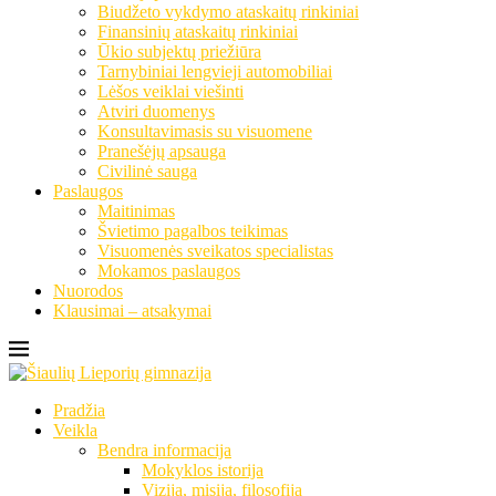
Biudžeto vykdymo ataskaitų rinkiniai
Finansinių ataskaitų rinkiniai
Ūkio subjektų priežiūra
Tarnybiniai lengvieji automobiliai
Lėšos veiklai viešinti
Atviri duomenys
Konsultavimasis su visuomene
Pranešėjų apsauga
Civilinė sauga
Paslaugos
Maitinimas
Švietimo pagalbos teikimas
Visuomenės sveikatos specialistas
Mokamos paslaugos
Nuorodos
Klausimai – atsakymai
Pradžia
Veikla
Bendra informacija
Mokyklos istorija
Vizija, misija, filosofija