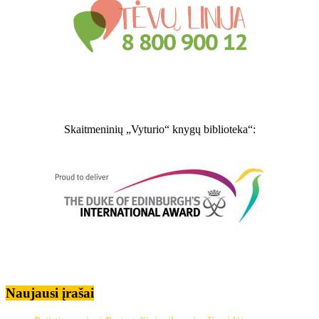
Skaitmeninių „Vyturio“ knygų biblioteka“:
Naujausi įrašai