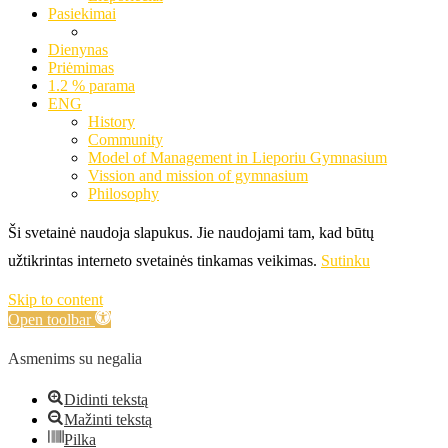
Pasiekimai
Dienynas
Priėmimas
1.2 % parama
ENG
History
Community
Model of Management in Lieporiu Gymnasium
Vission and mission of gymnasium
Philosophy
Ši svetainė naudoja slapukus. Jie naudojami tam, kad būtų
užtikrintas interneto svetainės tinkamas veikimas.
Sutinku
Skip to content
Open toolbar
Asmenims su negalia
Didinti tekstą
Mažinti tekstą
Pilka