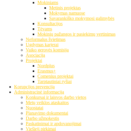
Mokiniams
Metinis projektas
Mokymas namuose
Savarankiško mokymosi galimybės
Konsultacijos
Tėvams
Mokinių pažangos ir pasiekimų vertinimas
Neformalus švietimas
Ugdymas karjerai
Vaiko gerovės komisija
Asociacija
Projektai
Nordplus
Erasmus+
Comenius projektai
Tarptautiniai ryšiai
Korupcijos prevencija
Administracinė informacija
Konkursai ir laisvos darbo vietos
Metų veiklos ataskaitos
Nuostatai
Planavimo dokumentai
Darbo užmokestis
Paskatinimai ir apdovanojimai
Viešieji pirkimai