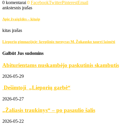
0 komentarai
0
Facebook
Twitter
Pinterest
Email
ankstesnis įrašas
Apie žvaigždes – kitaip
kitas įrašas
Lieporių gimnazijoje- krepšinio turnyras M. Žukausko taurei laimėti
Galbūt Jus sudomins
Abiturientams nuskambėjo paskutinis skambutis
2026-05-29
Dešimtoji „Lieporių garbė“
2026-05-27
„Žaliasis traukinys“ – po pasaulio šalis
2026-05-22