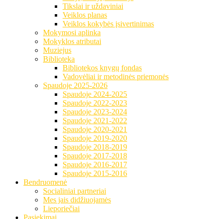
Tikslai ir uždaviniai
Veiklos planas
Veiklos kokybės įsivertinimas
Mokymosi aplinka
Mokyklos atributai
Muziejus
Biblioteka
Bibliotekos knygų fondas
Vadovėliai ir metodinės priemonės
Spaudoje 2025-2026
Spaudoje 2024-2025
Spaudoje 2022-2023
Spaudoje 2023-2024
Spaudoje 2021-2022
Spaudoje 2020-2021
Spaudoje 2019-2020
Spaudoje 2018-2019
Spaudoje 2017-2018
Spaudoje 2016-2017
Spaudoje 2015-2016
Bendruomenė
Socialiniai partneriai
Mes jais didžiuojamės
Lieporiečiai
Pasiekimai