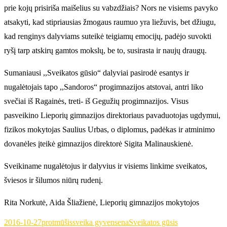
prie kojų prisiriša maišelius su vabzdžiais? Nors ne visiems pavyko
atsakyti, kad stipriausias žmogaus raumuo yra liežuvis, bet džiugu,
kad renginys dalyviams suteikė teigiamų emocijų, padėjo suvokti
ryšį tarp atskirų gamtos mokslų, be to, susirasta ir naujų draugų.
Sumaniausi ,,Sveikatos gūsio“ dalyviai pasirodė esantys ir
nugalėtojais tapo ,,Sandoros“ progimnazijos atstovai, antri liko
svečiai iš Ragainės, treti- iš Gegužių progimnazijos. Visus
pasveikino Lieporių gimnazijos direktoriaus pavaduotojas ugdymui,
fizikos mokytojas Saulius Urbas, o diplomus, padėkas ir atminimo
dovanėles įteikė gimnazijos direktorė Sigita Malinauskienė.
Sveikiname nugalėtojus ir dalyvius ir visiems linkime sveikatos,
šviesos ir šilumos niūrų rudenį.
Rita Norkutė, Aida Šliažienė, Lieporių gimnazijos mokytojos
2016-10-27
protmūšis
sveika gyvensena
Sveikatos gūsis