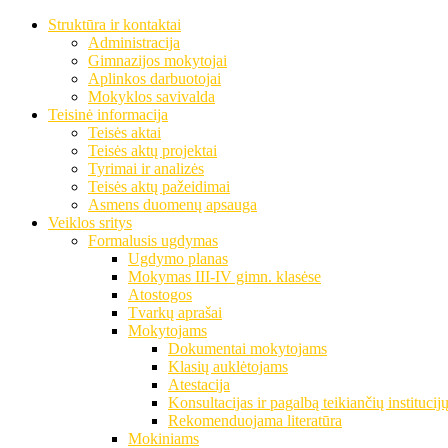
Struktūra ir kontaktai
Administracija
Gimnazijos mokytojai
Aplinkos darbuotojai
Mokyklos savivalda
Teisinė informacija
Teisės aktai
Teisės aktų projektai
Tyrimai ir analizės
Teisės aktų pažeidimai
Asmens duomenų apsauga
Veiklos sritys
Formalusis ugdymas
Ugdymo planas
Mokymas III-IV gimn. klasėse
Atostogos
Tvarkų aprašai
Mokytojams
Dokumentai mokytojams
Klasių auklėtojams
Atestacija
Konsultacijas ir pagalbą teikiančių institucij
Rekomenduojama literatūra
Mokiniams