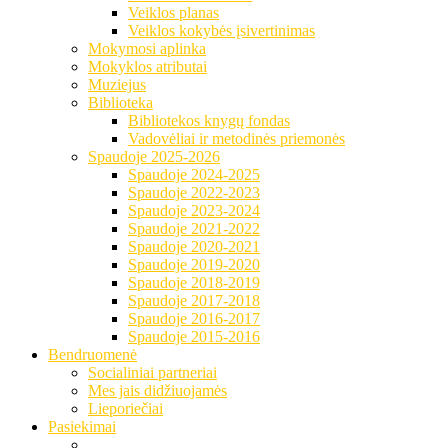
Veiklos planas
Veiklos kokybės įsivertinimas
Mokymosi aplinka
Mokyklos atributai
Muziejus
Biblioteka
Bibliotekos knygų fondas
Vadovėliai ir metodinės priemonės
Spaudoje 2025-2026
Spaudoje 2024-2025
Spaudoje 2022-2023
Spaudoje 2023-2024
Spaudoje 2021-2022
Spaudoje 2020-2021
Spaudoje 2019-2020
Spaudoje 2018-2019
Spaudoje 2017-2018
Spaudoje 2016-2017
Spaudoje 2015-2016
Bendruomenė
Socialiniai partneriai
Mes jais didžiuojamės
Lieporiečiai
Pasiekimai