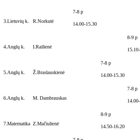
7-8 p
3.Lietuvių k.
R.Norkutė
14.00-15.30
8-9 p
4.Anglų k.
I.Railienė
15.10
7-8 p
5.Anglų k.
Ž.Braslauskienė
14.00-15.30
7-8 p
6.Anglų k.
M. Dambrauskas
14.00
8-9 p
7.Matematika
Z.Mačiulienė
14.50-16.20
7-8 p