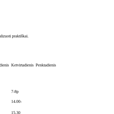
lizuoti praktiškai.
dienis
Ketvirtadienis
Penktadienis
7-8p
14.00-
15.30