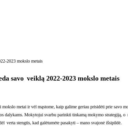
2022-2023 mokslo metais
eda savo veiklą 2022-2023 mokslo metais
i mokslo metai ir vėl mąstome, kaip galime geriau prisidėti prie savo m
ikos dalykams. Mokytojui svarbu parinkti tinkamą mokymo strategiją, o m
ėl verta stengtis, kad galėtumėte pasakyti – mano svajonė išsipildė.