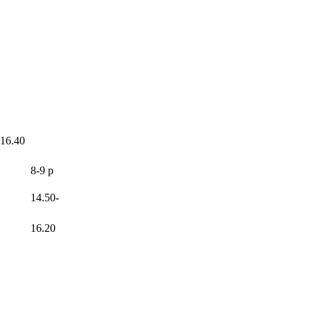
-16.40
8-9 p
14.50-
16.20