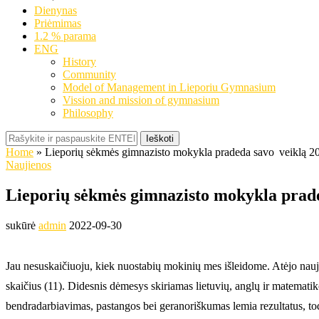
Dienynas
Priėmimas
1.2 % parama
ENG
History
Community
Model of Management in Lieporiu Gymnasium
Vission and mission of gymnasium
Philosophy
Ieškoti
Home
»
Lieporių sėkmės gimnazisto mokykla pradeda savo veiklą 
Naujienos
Lieporių sėkmės gimnazisto mokykla prad
sukūrė
admin
2022-09-30
Jau nesuskaičiuoju, kiek nuostabių mokinių mes išleidome. Atėjo nauj
skaičius (11). Didesnis dėmesys skiriamas lietuvių, anglų ir matemat
bendradarbiavimas, pastangos bei geranoriškumas lemia rezultatus, tod