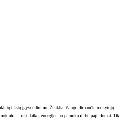
okinių tikslų įgyvendinimo. Ženkliai išaugo dirbančių mokytojų
okiniui – rasti laiko, energijos po pamokų dirbti papildomai. Tik