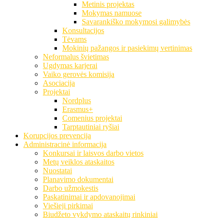
Metinis projektas
Mokymas namuose
Savarankiško mokymosi galimybės
Konsultacijos
Tėvams
Mokinių pažangos ir pasiekimų vertinimas
Neformalus švietimas
Ugdymas karjerai
Vaiko gerovės komisija
Asociacija
Projektai
Nordplus
Erasmus+
Comenius projektai
Tarptautiniai ryšiai
Korupcijos prevencija
Administracinė informacija
Konkursai ir laisvos darbo vietos
Metų veiklos ataskaitos
Nuostatai
Planavimo dokumentai
Darbo užmokestis
Paskatinimai ir apdovanojimai
Viešieji pirkimai
Biudžeto vykdymo ataskaitų rinkiniai