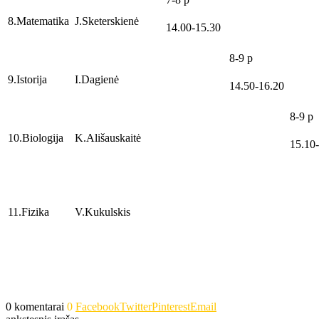
8.Matematika
J.Sketerskienė
14.00-15.30
8-9 p
9.Istorija
I.Dagienė
14.50-16.20
8-9 p
10.Biologija
K.Ališauskaitė
15.10
11.Fizika
V.Kukulskis
0 komentarai
0
Facebook
Twitter
Pinterest
Email