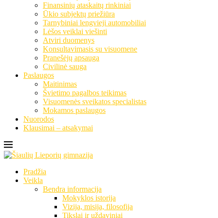
Finansinių ataskaitų rinkiniai
Ūkio subjektų priežiūra
Tarnybiniai lengvieji automobiliai
Lėšos veiklai viešinti
Atviri duomenys
Konsultavimasis su visuomene
Pranešėjų apsauga
Civilinė sauga
Paslaugos
Maitinimas
Švietimo pagalbos teikimas
Visuomenės sveikatos specialistas
Mokamos paslaugos
Nuorodos
Klausimai – atsakymai
Pradžia
Veikla
Bendra informacija
Mokyklos istorija
Vizija, misija, filosofija
Tikslai ir uždaviniai