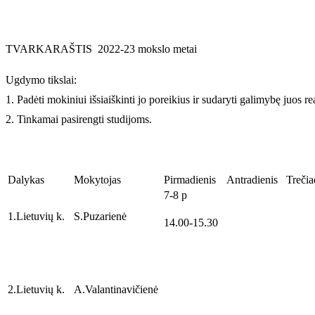
TVARKARAŠTIS
2022-23 mokslo metai
Ugdymo tikslai:
1. Padėti mokiniui išsiaiškinti jo poreikius ir sudaryti galimybę juos rea
2. Tinkamai pasirengti studijoms.
Dalykas
Mokytojas
Pirmadienis
Antradienis
Trečia
7-8 p
1.Lietuvių k.
S.Puzarienė
14.00-15.30
2.Lietuvių k.
A.Valantinavičienė