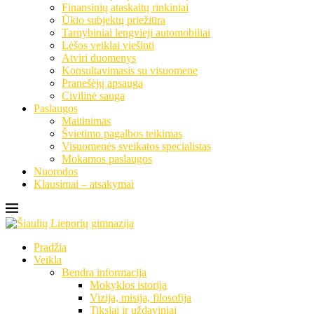
Finansinių ataskaitų rinkiniai
Ūkio subjektų priežiūra
Tarnybiniai lengvieji automobiliai
Lėšos veiklai viešinti
Atviri duomenys
Konsultavimasis su visuomene
Pranešėjų apsauga
Civilinė sauga
Paslaugos
Maitinimas
Švietimo pagalbos teikimas
Visuomenės sveikatos specialistas
Mokamos paslaugos
Nuorodos
Klausimai – atsakymai
Pradžia
Veikla
Bendra informacija
Mokyklos istorija
Vizija, misija, filosofija
Tikslai ir uždaviniai