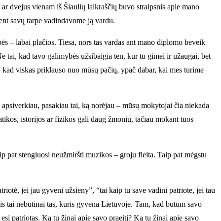
 ar dvejus vienam iš Šiaulių laikraščių buvo straipsnis apie mano
bent savų tarpe vadindavome ją vardu.
bės – labai plačios. Tiesa, nors tas vardas ant mano diplomo beveik
 tai, kad tavo galimybės užsibaigia ten, kur tu gimei ir užaugai, bet
tau, kad viskas priklauso nuo mūsų pačių, ypač dabar, kai mes turime
ai apsiverkiau, pasakiau tai, ką norėjau – mūsų mokytojai čia niekada
os, istorijos ar fizikos gali daug žmonių, tačiau mokant tuos
 pat stengiuosi neužmiršti muzikos – groju fleita. Taip pat mėgstu
iotė, jei jau gyveni užsieny”, “tai kaip tu save vadini patriote, jei tau
ais tai nebūtinai tas, kuris gyvena Lietuvoje. Tam, kad būtum savo
esi patriotas. Ką tu žinai apie savo praeitį? Ką tu žinai apie savo