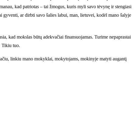
 manau, kad patriotas – tai žmogus, kuris myli savo tėvynę ir stengiasi
i gyventi, ar dirbti savo šalies labui, man, lietuvei, kodėl mano šalyje
usia, kad mokslas būtų adekvačiai finansuojamas. Turime nepaprastai
 Tikiu tuo.
 tu pačiu, linkiu mano mokyklai, mokytojams, mokinyje matyti augantį