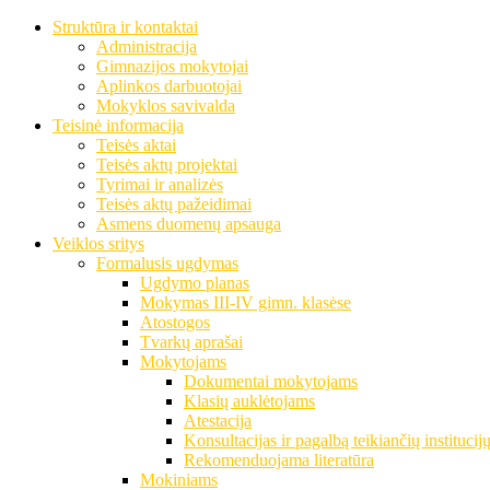
Struktūra ir kontaktai
Administracija
Gimnazijos mokytojai
Aplinkos darbuotojai
Mokyklos savivalda
Teisinė informacija
Teisės aktai
Teisės aktų projektai
Tyrimai ir analizės
Teisės aktų pažeidimai
Asmens duomenų apsauga
Veiklos sritys
Formalusis ugdymas
Ugdymo planas
Mokymas III-IV gimn. klasėse
Atostogos
Tvarkų aprašai
Mokytojams
Dokumentai mokytojams
Klasių auklėtojams
Atestacija
Konsultacijas ir pagalbą teikiančių institucij
Rekomenduojama literatūra
Mokiniams