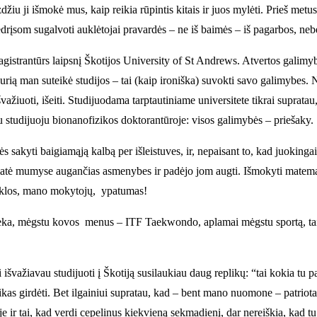
 ji išmokė mus, kaip reikia rūpintis kitais ir juos mylėti. Prieš metus
drįsom sugalvoti auklėtojai pravardės – ne iš baimės – iš pagarbos, ne
 magistrantūrs laipsnį Škotijos University of St Andrews. Atvertos galimy
rią man suteikė studijos – tai (kaip ironiška) suvokti savo galimybes. Ne
išvažiuoti, išeiti. Studijuodama tarptautiniame universitete tikrai supra
tu studijuoju bionanofizikos doktorantūroje: visos galimybės – priešaky.
s sakyti baigiamąją kalbą per išleistuves, ir, nepaisant to, kad juoking
atė mumyse augančias asmenybes ir padėjo jom augti. Išmokyti matematik
kyklos, mano mokytojų, ypatumas!
lieka, mėgstu kovos menus – ITF Taekwondo, aplamai mėgstu sportą, taip
švažiavau studijuoti į Škotiją susilaukiau daug replikų: “tai kokia tu patr
likas girdėti. Bet ilgainiui supratau, kad – bent mano nuomone – patriot
 ir tai, kad verdi cepelinus kiekvieną sekmadienį, dar nereiškia, kad tu 