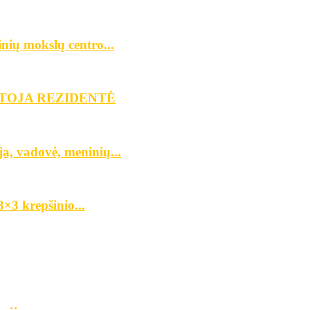
inių mokslų centro...
YTOJA REZIDENTĖ
ja, vadovė, meninių...
×3 krepšinio...