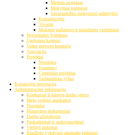
Metinis projektas
Mokymas namuose
Savarankiško mokymosi galimybės
Konsultacijos
Tėvams
Mokinių pažangos ir pasiekimų vertinimas
Neformalus švietimas
Ugdymas karjerai
Vaiko gerovės komisija
Asociacija
Projektai
Nordplus
Erasmus+
Comenius projektai
Tarptautiniai ryšiai
Korupcijos prevencija
Administracinė informacija
Konkursai ir laisvos darbo vietos
Metų veiklos ataskaitos
Nuostatai
Planavimo dokumentai
Darbo užmokestis
Paskatinimai ir apdovanojimai
Viešieji pirkimai
Biudžeto vykdymo ataskaitų rinkiniai