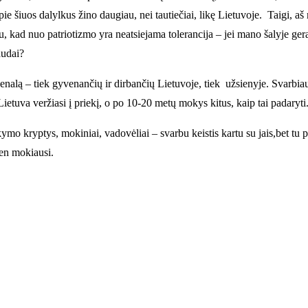
ie šiuos dalylkus žino daugiau, nei tautiečiai, likę Lietuvoje. Taigi, aš
au, kad nuo patriotizmo yra neatsiejama tolerancija – jei mano šalyje gera
audai?
nalą – tiek gyvenančių ir dirbančių Lietuvoje, tiek užsienyje. Svarbia
etuva veržiasi į priekį, o po 10-20 metų mokys kitus, kaip tai padaryti.
i mokymo kryptys, mokiniai, vadovėliai – svarbu keistis kartu su jais,bet
ten mokiausi.