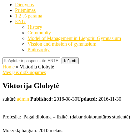
Dienynas
Priėmimas
1.2 % parama
ENG
History
Community
Model of Management in Lieporiu Gymnasium
Vission and mission of gymnasium
Philosophy
Ieškoti
Home
»
Viktorija Globytė
Mes jais didžiuojamės
Viktorija Globytė
sukūrė
admin
Published:
2016-08-30
Updated:
2016-11-30
Profesija: Pagal diplomą – fizikė. (dabar doktorantūros studentė)
Mokyklą baigiau: 2010 metais.