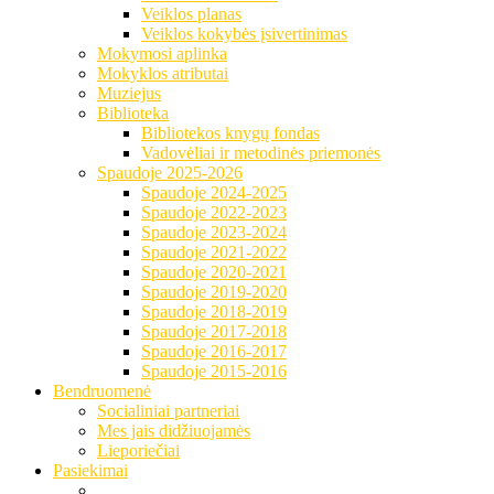
Veiklos planas
Veiklos kokybės įsivertinimas
Mokymosi aplinka
Mokyklos atributai
Muziejus
Biblioteka
Bibliotekos knygų fondas
Vadovėliai ir metodinės priemonės
Spaudoje 2025-2026
Spaudoje 2024-2025
Spaudoje 2022-2023
Spaudoje 2023-2024
Spaudoje 2021-2022
Spaudoje 2020-2021
Spaudoje 2019-2020
Spaudoje 2018-2019
Spaudoje 2017-2018
Spaudoje 2016-2017
Spaudoje 2015-2016
Bendruomenė
Socialiniai partneriai
Mes jais didžiuojamės
Lieporiečiai
Pasiekimai