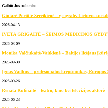
Galbūt Jus sudomins
Gintarė Pociūtė-Sereikienė – geografė. Lietuvos social
2026-04-13
IVETA GRIGAITĖ – ŠEIMOS MEDICINOS GYD
2026-03-09
Monika Valčiukaitė-Vaitkienė – Baltijos licėjaus įkūrė
2025-09-30
Ignas Vaitkus – profesionalus krepšininkas, Europos 3
2025-09-26
Renata Kutinaitė – teatro, kino bei televizijos aktorė
2025-06-23