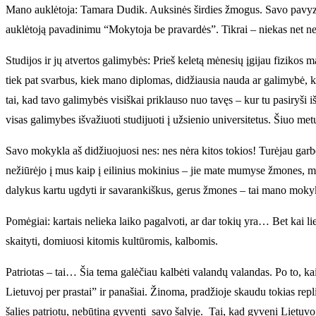
Mano auklėtoja: Tamara Dudik. Auksinės širdies žmogus. Savo pavyzdžiu
auklėtoją pavadinimu “Mokytoja be pravardės”. Tikrai – niekas net ne
Studijos ir jų atvertos galimybės: Prieš keletą mėnesių įgijau fizikos
tiek pat svarbus, kiek mano diplomas, didžiausia nauda ar galimybė, ku
tai, kad tavo galimybės visiškai priklauso nuo tavęs – kur tu pasiryši 
visas galimybes išvažiuoti studijuoti į užsienio universitetus. Šiuo me
Savo mokykla aš didžiuojuosi nes: nes nėra kitos tokios! Turėjau garbė
nežiūrėjo į mus kaip į eilinius mokinius – jie mate mumyse žmones, m
dalykus kartu ugdyti ir savarankiškus, gerus žmones – tai mano mo
Pomėgiai: kartais nelieka laiko pagalvoti, ar dar tokių yra… Bet kai 
skaityti, domiuosi kitomis kultūromis, kalbomis.
Patriotas – tai… Šia tema galėčiau kalbėti valandų valandas. Po to, kai i
Lietuvoj per prastai” ir panašiai. Žinoma, pradžioje skaudu tokias rep
šalies patriotu, nebūtina gyventi savo šalyje. Tai, kad gyveni Lietuvoje