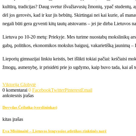
kultūrą, tradicijas? Daug svetur išvažiavusių žmonių, ypač studentų, ap
dėl jos gerovės, kad ir kur jis bebūtų. Skirtingai nei kai kurie, aš man
negali būti gera gyventi kitų tautų atstovams – jei jie dirba Lietuvos n
Lietuva po 10-20 metų: Priekyje. Mes turime nuostabų mokslinikų arse
gabų, politikos, ekonomikos mokslus baigusį, vakarietišką jaunimą – Li
Lieporių gimnazijai linkiu keistis, bet išlikti tokiai pačiai: keičiais
žmogų, asmenybę, ir prisidėti prie jo ugdymo, kaip buvo tada, kai aš 
Viktorija Globytė
0 komentarai
0
Facebook
Twitter
Pinterest
Email
ankstesnis įrašas
Dovydas Čeilutka (verslininkas)
kitas įrašas
Eva Misiūnaitė – Lietuvos lengvosios atletikos rinktinės narė